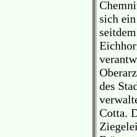
Chemnit
sich ei
seitdem
Eichhor
verantw
Oberarz
des Sta
verwalte
Cotta. 
Ziegele