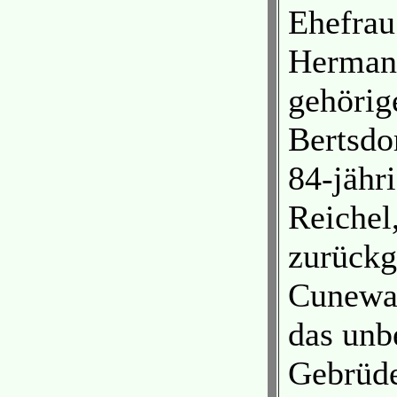
Ehefrau
Herman
gehörig
Bertsdor
84-jähri
Reichel
zurückg
Cunewal
das unb
Gebrüd