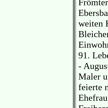
Frömter
Ebersba
weiten 
Bleicher
Einwohn
91. Leb
- August
Maler u
feierte 
Ehefrau