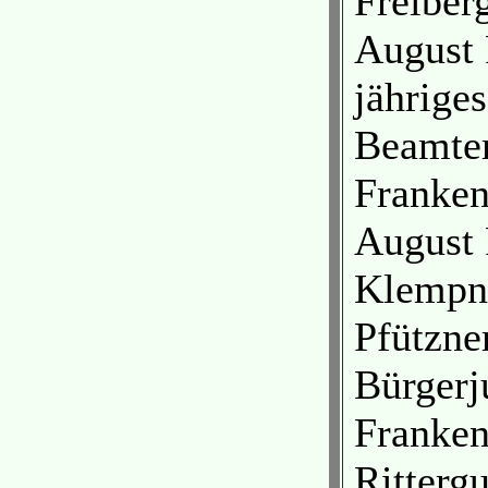
Freiber
August 
jähriges
Beamter
Franken
August 
Klempne
Pfützner
Bürgerj
Franken
Ritterg