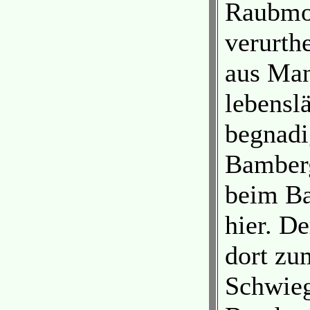
Raubmo
verurth
aus Ma
lebensl
begnadi
Bamberg
beim B
hier. D
dort zu
Schwieg