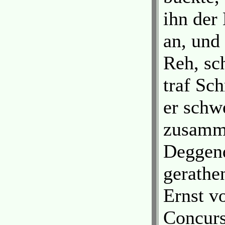
ihn der
an, und
Reh, sc
traf Sch
er schwe
zusamme
Deggend
gerathe
Ernst v
Concurs