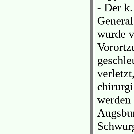
- Der k
General
wurde v
Vorortzu
geschle
verletzt
chirurg
werden 
Augsbur
Schwurg