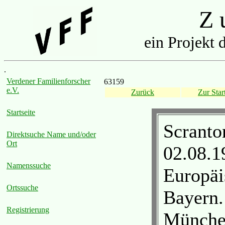
Z u
ein Projekt 
.
Verdener Familienforscher
63159
e.V.
Zurück
Zur Start
Startseite
Scranto
Direktsuche Name und/oder
Ort
02.08.1
Namenssuche
Europäi
Ortssuche
Bayern.
Registrierung
München