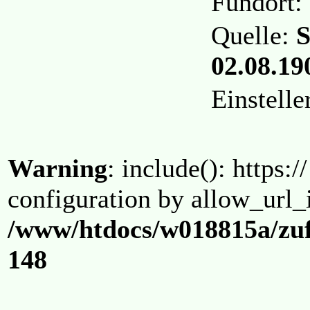
Fundort:
Quelle:
S
02.08.190
Einstell
Warning
: include(): https:/
configuration by allow_url_
/www/htdocs/w018815a/zuf
148