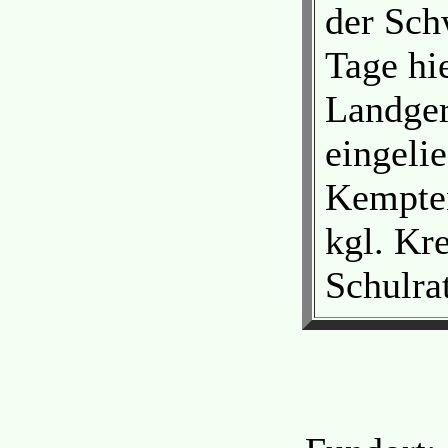
der Sch
Tage hi
Landger
eingelie
Kempten
kgl. Kr
Schulrat