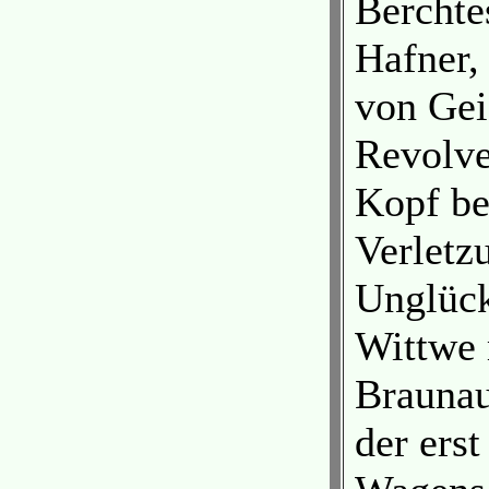
Berchte
Hafner,
von Gei
Revolve
Kopf bei
Verletz
Unglück
Wittwe 
Braunau
der erst