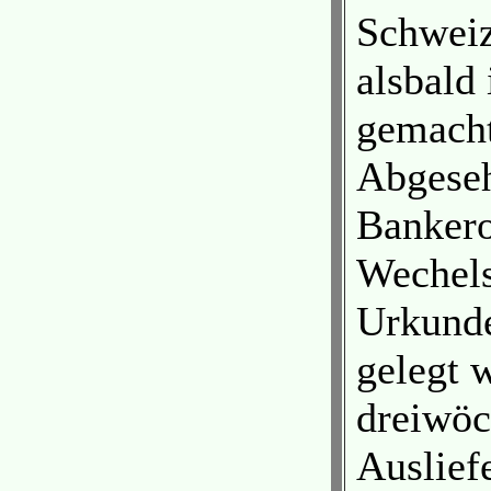
Schweiz
alsbald 
gemacht
Abgeseh
Bankero
Wechels
Urkunde
gelegt 
dreiwöc
Auslief