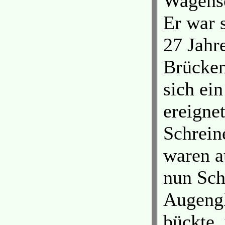
Wagensc
Er war s
27 Jahre
Brücken
sich ei
ereigne
Schrein
waren a
nun Sch
Augengl
bückte,