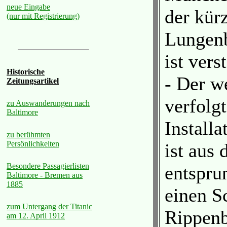
neue Eingabe
der kür
(nur mit Registrierung)
Lungenb
ist vers
Historische
- Der w
Zeitungsartikel
verfolgt
zu Auswanderungen nach
Baltimore
Install
zu berühmten
Persönlichkeiten
ist aus 
Besondere Passagierlisten
entspru
Baltimore - Bremen aus
1885
einen S
zum Untergang der Titanic
Rippenb
am 12. April 1912