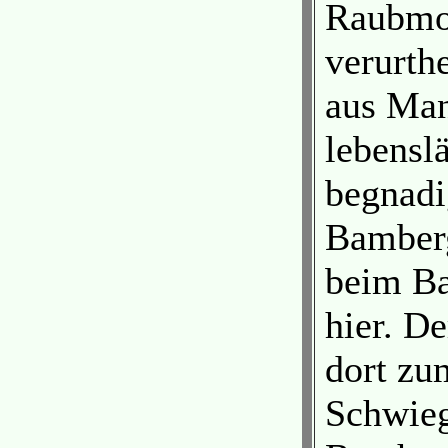
Raubmo
verurth
aus Ma
lebensl
begnadi
Bamberg
beim B
hier. D
dort zu
Schwieg