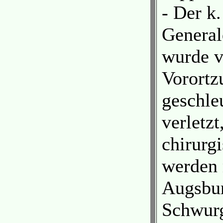
- Der k
General
wurde v
Vorortzu
geschle
verletzt
chirurg
werden 
Augsbur
Schwurg