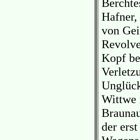
Berchte
Hafner,
von Gei
Revolve
Kopf bei
Verletz
Unglück
Wittwe 
Braunau
der erst