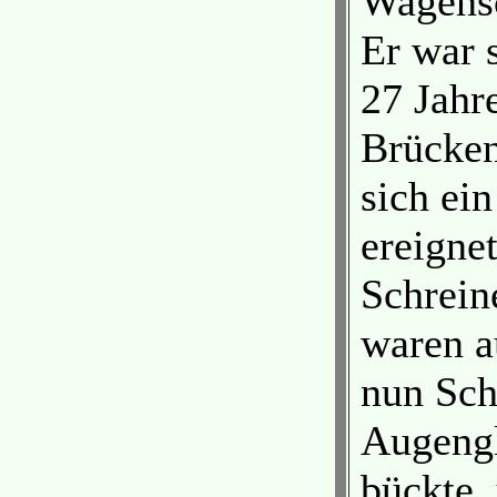
Wagensc
Er war s
27 Jahre
Brücken
sich ei
ereigne
Schrein
waren a
nun Sch
Augengl
bückte,