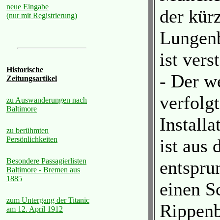
neue Eingabe
der kür
(nur mit Registrierung)
Lungenb
ist vers
Historische
- Der w
Zeitungsartikel
verfolgt
zu Auswanderungen nach
Baltimore
Install
zu berühmten
Persönlichkeiten
ist aus 
Besondere Passagierlisten
entspru
Baltimore - Bremen aus
1885
einen S
zum Untergang der Titanic
Rippenb
am 12. April 1912