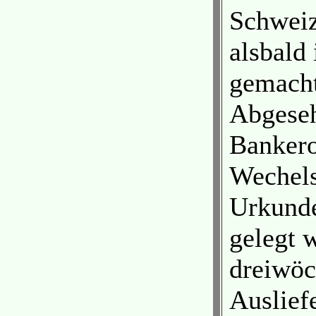
Schweiz
alsbald 
gemacht
Abgeseh
Bankero
Wechels
Urkunde
gelegt 
dreiwöc
Auslief