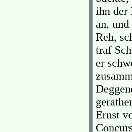
ihn der
an, und
Reh, sc
traf Sch
er schwe
zusamme
Deggend
gerathe
Ernst v
Concurs