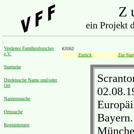
Z u
ein Projekt 
.
Verdener Familienforscher
63162
e.V.
Zurück
Zur Start
Startseite
Scranto
Direktsuche Name und/oder
Ort
02.08.1
Namenssuche
Europäi
Ortssuche
Bayern.
Registrierung
München