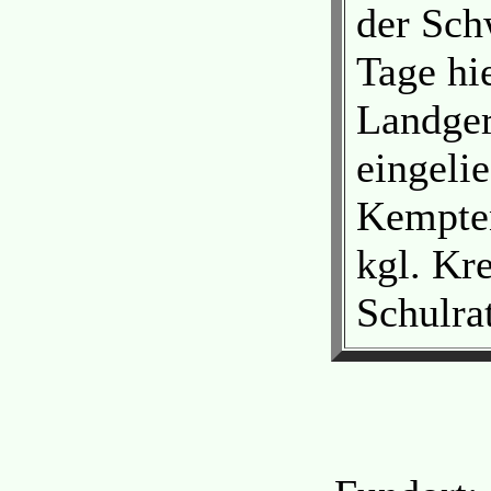
der Sch
Tage hi
Landger
eingelie
Kempten
kgl. Kr
Schulrat