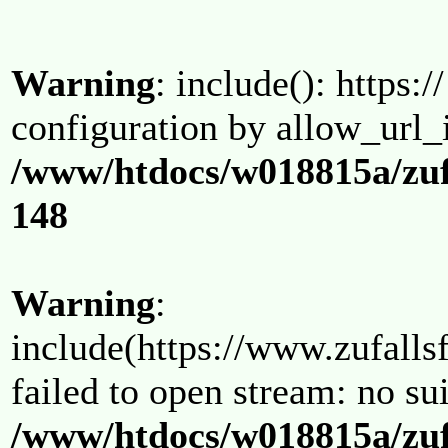
Warning
: include(): https:/
configuration by allow_url_
/www/htdocs/w018815a/zuf
148
Warning
:
include(https://www.zufallsf
failed to open stream: no su
/www/htdocs/w018815a/zuf