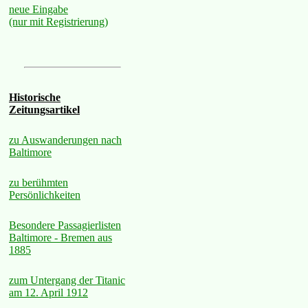
neue Eingabe
(nur mit Registrierung)
Historische
Zeitungsartikel
zu Auswanderungen nach
Baltimore
zu berühmten
Persönlichkeiten
Besondere Passagierlisten
Baltimore - Bremen aus
1885
zum Untergang der Titanic
am 12. April 1912