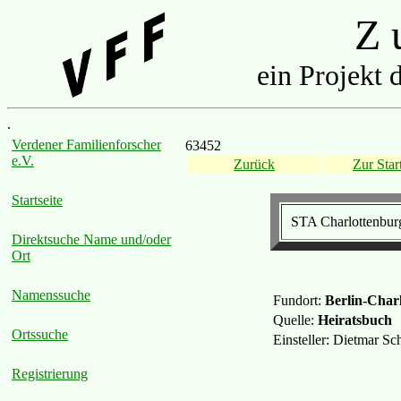
Z u
ein Projekt 
.
Verdener Familienforscher
63452
e.V.
Zurück
Zur Start
Startseite
STA Charlottenbur
Direktsuche Name und/oder
Ort
Namenssuche
Fundort:
Berlin-Char
Quelle:
Heiratsbuch
Ortssuche
Einsteller: Dietmar S
Registrierung