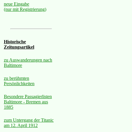
neue Eingabe
(nur mit Registrierung)
Historische
Zeitungsartikel
zu Auswanderungen nach
Baltimore
zu berühmten
Persönlichkeiten
Besondere Passagierlisten
Baltimore - Bremen aus
1885
zum Untergang der Titanic
am 12. April 1912