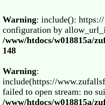
Warning
: include(): https:/
configuration by allow_url_
/www/htdocs/w018815a/zuf
148
Warning
:
include(https://www.zufallsf
failed to open stream: no su
/www/htdocs/w018815a/zuf