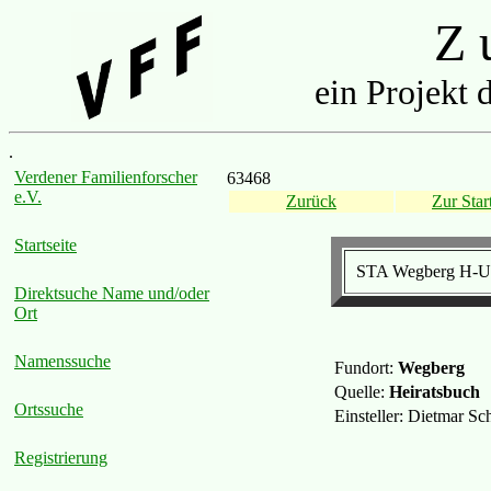
Z u
ein Projekt 
.
Verdener Familienforscher
63468
e.V.
Zurück
Zur Start
Startseite
STA Wegberg H-Ur
Direktsuche Name und/oder
Ort
Namenssuche
Fundort:
Wegberg
Quelle:
Heiratsbuch
Ortssuche
Einsteller: Dietmar S
Registrierung