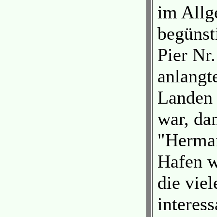
im Allg
begünst
Pier Nr
anlangt
Landen 
war, da
"Herman
Hafen w
die vie
interes