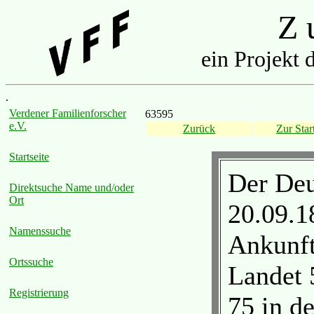
Z u
ein Projekt 
.
Verdener Familienforscher
63595
e.V.
Zurück
Zur Start
Startseite
Der Deu
Direktsuche Name und/oder
Ort
20.09.1
Namenssuche
Ankunft
Ortssuche
Landet 
Registrierung
75 in de