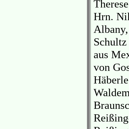
Therese
Hrn. Ni
Albany,
Schultz
aus Mex
von Gos
Häberle
Waldem
Braunsc
Reißing