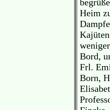
begrüße
Heim zu
Dampfer
Kajüten
weniger
Bord, u
Frl. Em
Born, H
Elisabe
Professo