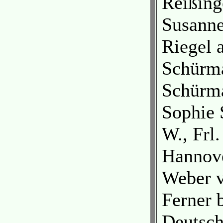
Reißing
Susanne
Riegel 
Schürma
Schürma
Sophie 
W., Frl
Hannove
Weber v
Ferner 
Deutsch