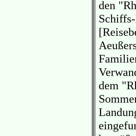
den "Rhe
Schiffs
[Reiseb
Aeußerst
Familie
Verwand
dem "Rh
Sommer
Landung
eingefu