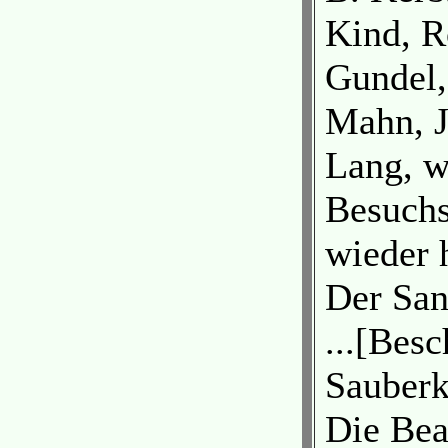
Kind, R
Gundel,
Mahn, J
Lang, w
Besuchs
wieder 
Der San
...[Bes
Sauberke
Die Bea