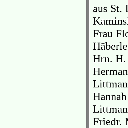
aus St.
Kaminsk
Frau Fl
Häberle
Hrn. H.
Hermann
Littman
Hannah 
Littman
Friedr.