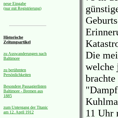
neue Eingabe
günstig
(nur mit Registrierung)
Geburts
Erinner
Historische
Katastr
Zeitungsartikel
Die mei
zu Auswanderungen nach
Baltimore
welche 
zu berühmten
Persönlichkeiten
brachte
Besondere Passagierlisten
"Dampfe
Baltimore - Bremen aus
1885
Kuhlman
zum Untergang der Titanic
11 Uhr 
am 12. April 1912