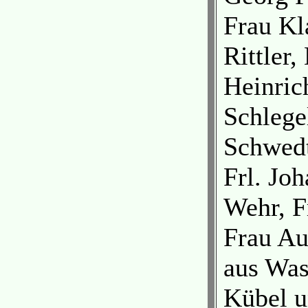
Frau Kla
Rittler,
Heinrich
Schlege
Schwedt
Frl. Jo
Wehr, F
Frau Au
aus Was
Kübel u