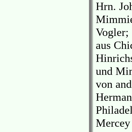
Hrn. Jo
Mimmie
Vogler;
aus Chi
Hinrich
und Mi
von and
Hermann
Philade
Mercey