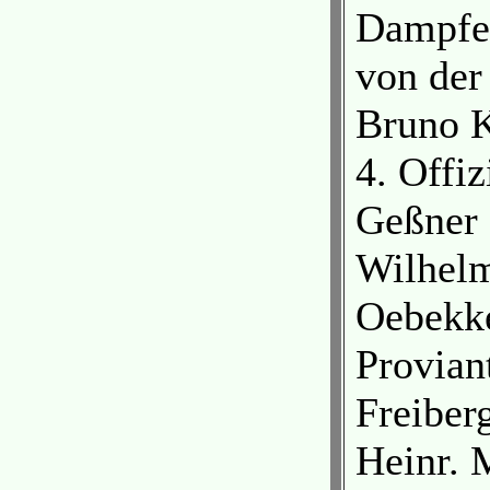
Dampfer
von der
Bruno K
4. Offiz
Geßner 
Wilhelm
Oebekke
Provian
Freiber
Heinr. 