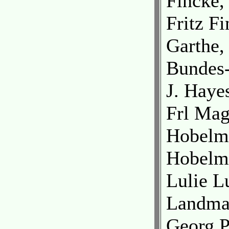
Fincke, 
Fritz Fi
Garthe,
Bundes-
J. Haye
Frl Mag
Hobelma
Hobelma
Lulie L
Landman
Georg Pl