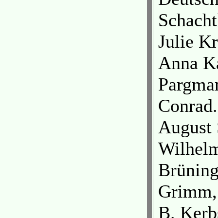
Schacht
Julie K
Anna Ka
Pargman
Conrad.
August 
Wilhelm
Brüning
Grimm, 
B. Kerb