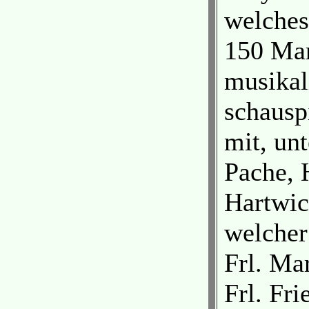
welches
150 Mar
musikal
schausp
mit, un
Pache, 
Hartwic
welcher
Frl. Ma
Frl. Fri