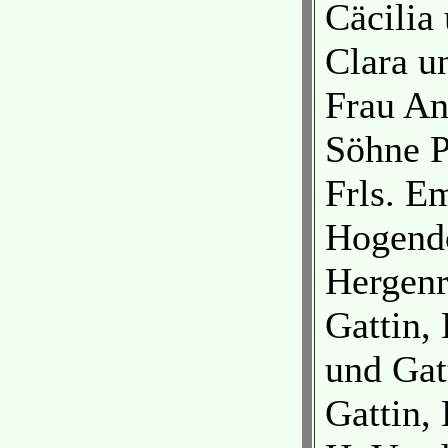
Cäcilia
Clara un
Frau An
Söhne P
Frls. E
Hogendo
Hergenr
Gattin,
und Gat
Gattin, 