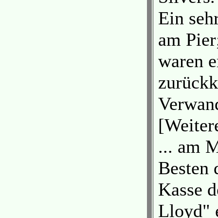
Ein seh
am Pier
waren e
zurückk
Verwand
[Weiter
... am 
Besten 
Kasse d
Lloyd" 