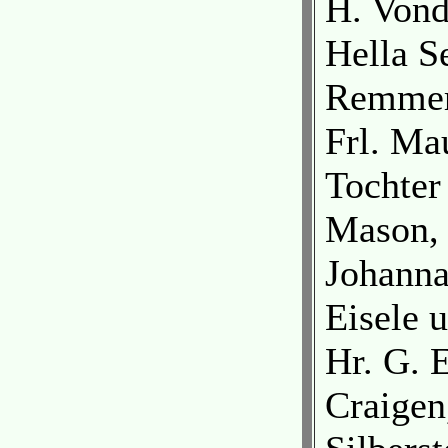
H. Vond
Hella Se
Remmert
Frl. Ma
Tochter
Mason, 
Johanna
Eisele u
Hr. G. E
Craigen