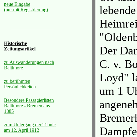
neue Eingabe
lebende
(nur mit Registrierung)
Heimrei
"Oldenb
Historische
Der Dam
Zeitungsartikel
C. v. B
zu Auswanderungen nach
Baltimore
Loyd" l
zu berühmten
Persönlichkeiten
um 1 Uh
Besondere Passagierlisten
angeneh
Baltimore - Bremen aus
1885
Bremerh
zum Untergang der Titanic
Dampfer
am 12. April 1912