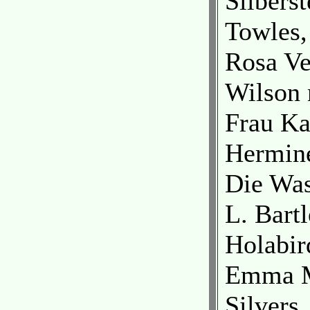
Silberst
Towles, 
Rosa Ve
Wilson 
Frau Ka
Hermine
Die Was
L. Bartl
Holabird
Emma M
Silvers.