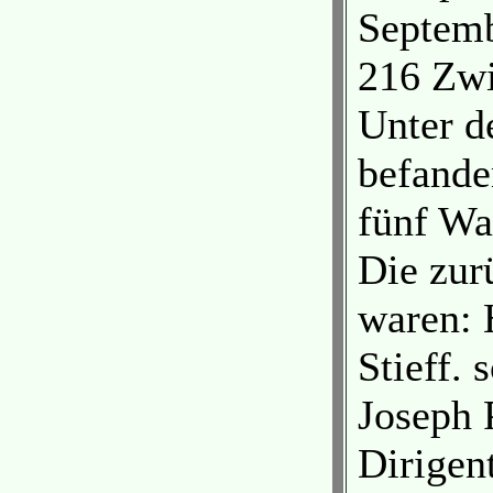
Septemb
216 Zwi
Unter d
befande
fünf Wa
Die zur
waren: H
Stieff. 
Joseph 
Dirigent