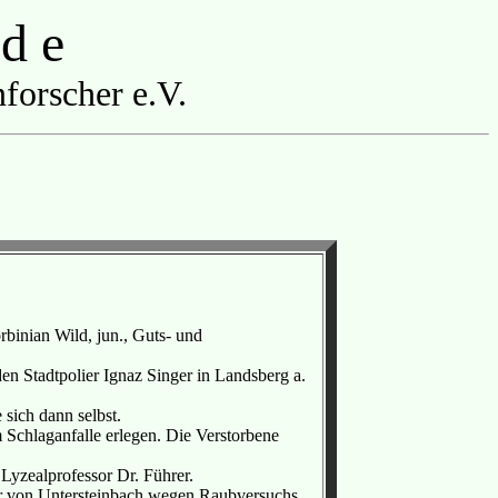
 d e
forscher e.V.
rbinian Wild, jun., Guts- und
n Stadtpolier Ignaz Singer in Landsberg a.
sich dann selbst.
 Schlaganfalle erlegen. Die Verstorbene
yzealprofessor Dr. Führer.
er von Untersteinbach wegen Raubversuchs