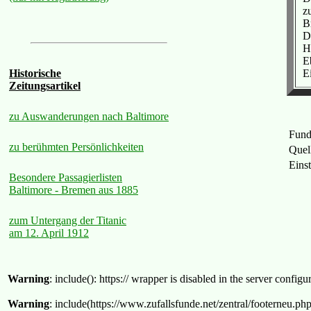
z
B
D
H
E
E
Historische
Zeitungsartikel
zu Auswanderungen nach Baltimore
Fund
zu berühmten Persönlichkeiten
Quel
Eins
Besondere Passagierlisten
Baltimore - Bremen aus 1885
zum Untergang der Titanic
am 12. April 1912
Warning
: include(): https:// wrapper is disabled in the server confi
Warning
: include(https://www.zufallsfunde.net/zentral/footerneu.ph