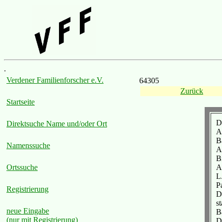
.
Verdener Familienforscher e.V.
64305
Zurück
Startseite
D
Direktsuche Name und/oder Ort
A
B
Namenssuche
A
B
A
Ortssuche
L
P
Registrierung
D
s
neue Eingabe
B
(nur mit Registrierung)
D