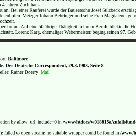
u 4 Jahren Zuchthaus.
runn. Bei einer Rauferei wurde der Bauerssohn Josef Sülzbeck erschla
ietenhofen. Metzger Johann Behringer und seine Frau Magdalene, gebor
ochzeit.
bersbrunn. Auf eine 50jährige Thätigkeit in ihrem Berufe blickte di
ichstätt. Lorenz Karg, ehemaliger Webermeister, beging seinen 97. Gebu
ort:
Baltimore
le:
Der Deutsche Correspondent, 29.3.1903, Seite 8
teller: Rainer Doerry
Mail
guration by allow_url_include=0 in
/www/htdocs/w018815a/zufallsfunde
p): failed to open stream: no suitable wrapper could be found in
/www/ht