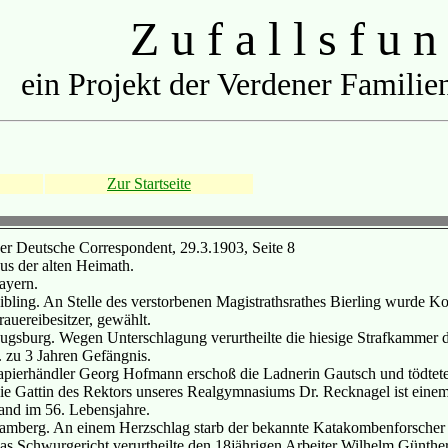
Z u f a l l s f u n
ein Projekt der Verdener Familien
Zur Startseite
er Deutsche Correspondent, 29.3.1903, Seite 8
us der alten Heimath.
ayern.
ibling. An Stelle des verstorbenen Magistrathsrathes Bierling wurde Ko
rauereibesitzer, gewählt.
ugsburg. Wegen Unterschlagung verurtheilte die hiesige Strafkammer de
. zu 3 Jahren Gefängnis.
apierhändler Georg Hofmann erschoß die Ladnerin Gautsch und tödtete 
ie Gattin des Rektors unseres Realgymnasiums Dr. Recknagel ist einem
tand im 56. Lebensjahre.
amberg. An einem Herzschlag starb der bekannte Katakombenforscher L
as Schwurgericht verurtheilte den 18jährigen Arbeiter Wilhelm Günth