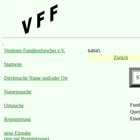
.
Verdener Familienforscher e.V.
64945
Zurück
Startseite
S
Direktsuche Name und/oder Ort
Namenssuche
Fund
Ortssuche
Quel
Eins
Registrierung
neue Eingabe
(nur mit Registrierung)