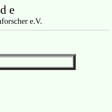
 d e
forscher e.V.