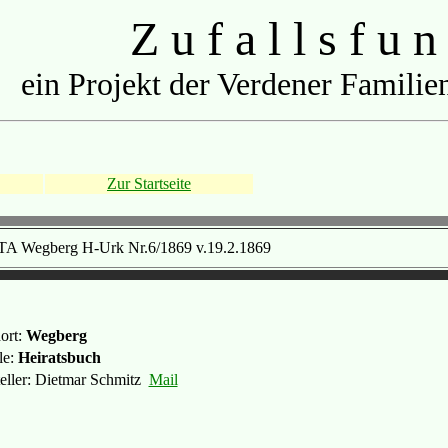
Z u f a l l s f u n
ein Projekt der Verdener Familien
Zur Startseite
TA Wegberg H-Urk Nr.6/1869 v.19.2.1869
ort:
Wegberg
le:
Heiratsbuch
teller: Dietmar Schmitz
Mail