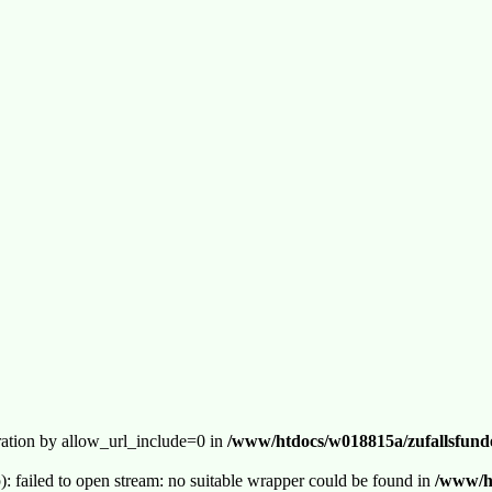
guration by allow_url_include=0 in
/www/htdocs/w018815a/zufallsfunde
p): failed to open stream: no suitable wrapper could be found in
/www/ht