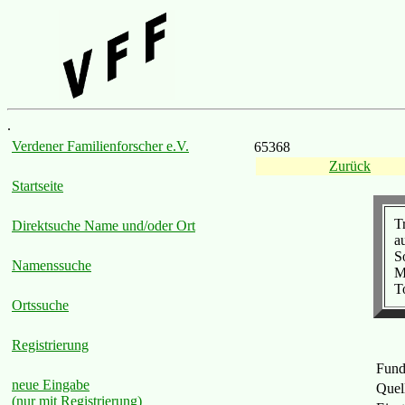
.
Verdener Familienforscher e.V.
65368
Zurück
Startseite
T
Direktsuche Name und/oder Ort
a
S
Namenssuche
M
T
Ortssuche
Registrierung
Fund
neue Eingabe
Quel
(nur mit Registrierung)