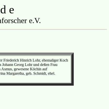
 d e
forscher e.V.
r Friederich Hinrich Lohr, ehemaliger Koch
s Johann Georg Lohr und deßen Frau
na Asmus, gewesene Köchin auf
na Margaretha, geb. Schmidt, ehel.