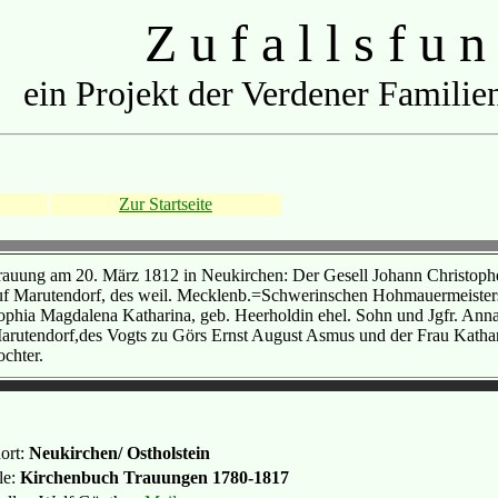
Z u f a l l s f u n
ein Projekt der Verdener Familien
Zur Startseite
rauung am 20. März 1812 in Neukirchen: Der Gesell Johann Christophe
uf Marutendorf, des weil. Mecklenb.=Schwerinschen Hohmauermeister
ophia Magdalena Katharina, geb. Heerholdin ehel. Sohn und Jgfr. An
arutendorf,des Vogts zu Görs Ernst August Asmus und der Frau Kathari
ochter.
ort:
Neukirchen/ Ostholstein
le:
Kirchenbuch Trauungen 1780-1817