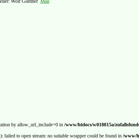
teller: Wolf Günther
Mail
guration by allow_url_include=0 in
/www/htdocs/w018815a/zufallsfunde
p): failed to open stream: no suitable wrapper could be found in
/www/ht