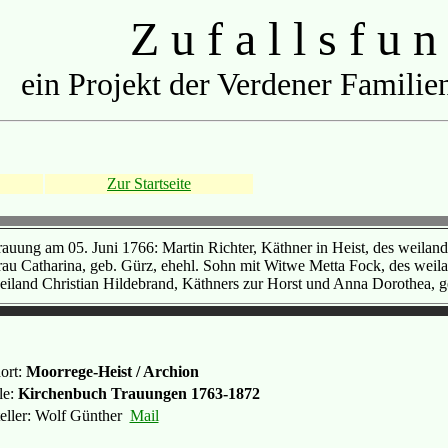
Z u f a l l s f u n
ein Projekt der Verdener Familien
Zur Startseite
rauung am 05. Juni 1766: Martin Richter, Käthner in Heist, des weilan
rau Catharina, geb. Gürz, ehehl. Sohn mit Witwe Metta Fock, des weil
eiland Christian Hildebrand, Käthners zur Horst und Anna Dorothea, ge
ort:
Moorrege-Heist / Archion
le:
Kirchenbuch Trauungen 1763-1872
teller: Wolf Günther
Mail