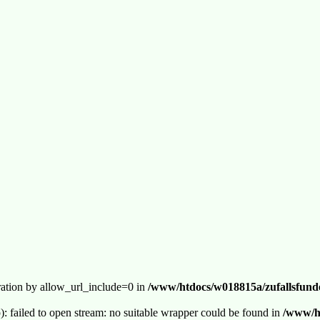
guration by allow_url_include=0 in
/www/htdocs/w018815a/zufallsfunde
p): failed to open stream: no suitable wrapper could be found in
/www/ht