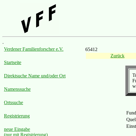
.
Verdener Familienforscher e.V.
65412
Zurück
Startseite
T
Direktsuche Name und/oder Ort
F
w
Namenssuche
Ortssuche
Fund
Registrierung
Quel
Eins
neue Eingabe
(nur mit Registrierung)