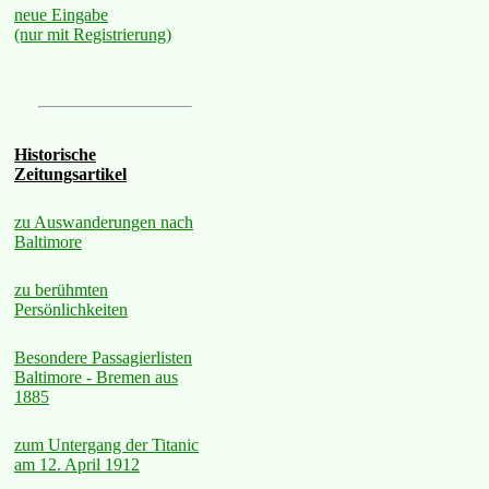
neue Eingabe
(nur mit Registrierung)
Historische
Zeitungsartikel
zu Auswanderungen nach
Baltimore
zu berühmten
Persönlichkeiten
Besondere Passagierlisten
Baltimore - Bremen aus
1885
zum Untergang der Titanic
am 12. April 1912