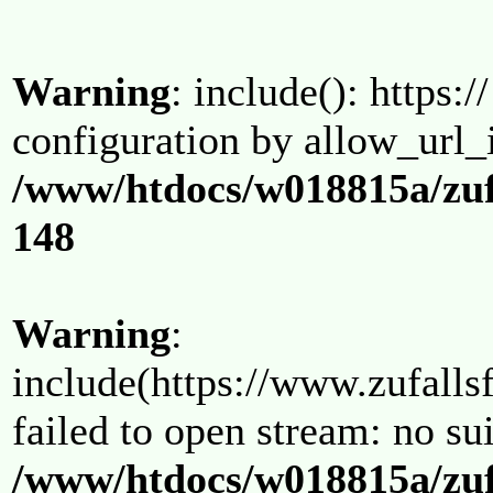
Warning
: include(): https:/
configuration by allow_url_
/www/htdocs/w018815a/zuf
148
Warning
:
include(https://www.zufallsf
failed to open stream: no su
/www/htdocs/w018815a/zuf