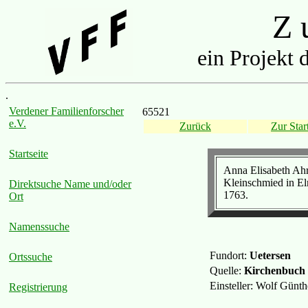
Z u
ein Projekt 
.
Verdener Familienforscher
65521
e.V.
Zurück
Zur Start
Startseite
Anna Elisabeth Ahren
Kleinschmied in El
Direktsuche Name und/oder
1763.
Ort
Namenssuche
Fundort:
Uetersen
Ortssuche
Quelle:
Kirchenbuch 
Einsteller: Wolf Günt
Registrierung