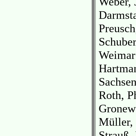
Weber, 
Darmst
Preusch
Schuber
Weimar
Hartman
Sachse
Roth, P
Gronewa
Müller,
Strauß,