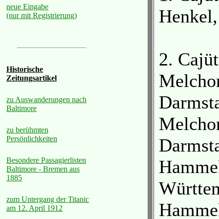
neue Eingabe
Henkel,
(nur mit Registrierung)
2. Cajü
Historische
Melchor
Zeitungsartikel
Darmst
zu Auswanderungen nach
Baltimore
Melchor
zu berühmten
Persönlichkeiten
Darmst
Besondere Passagierlisten
Hammel,
Baltimore - Bremen aus
1885
Württe
zum Untergang der Titanic
Hammel
am 12. April 1912