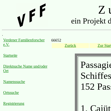
Z u
ein Projekt 
.
Verdener Familienforscher
66652
e.V.
Zurück
Zur Start
Startseite
Passagi
Direktsuche Name und/oder
Ort
Schiff
Namenssuche
152 Pas
Ortssuche
Registrierung
1. Cajü