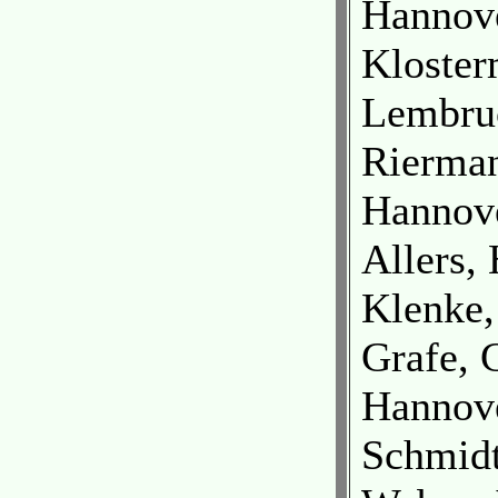
Hannov
Kloster
Lembruc
Rierman
Hannov
Allers,
Klenke,
Grafe, 
Hannov
Schmidt