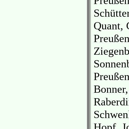
Preuße
Schütte
Quant, 
Preuße
Ziegenb
Sonnenb
Preuße
Bonner,
Raberdi
Schwenk
Hopf, J