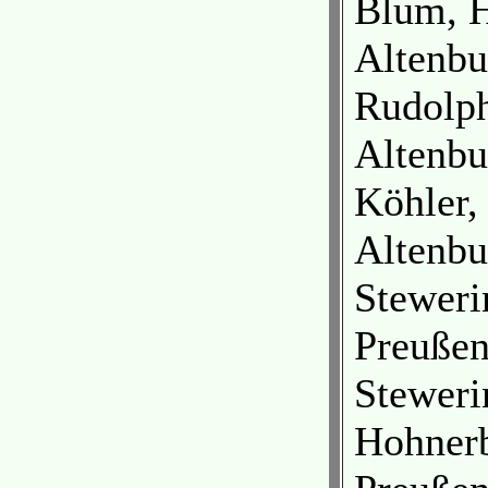
Blum, 
Altenbu
Rudolph
Altenbu
Köhler,
Altenbu
Steweri
Preuße
Steweri
Hohnerb