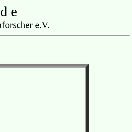
 d e
forscher e.V.