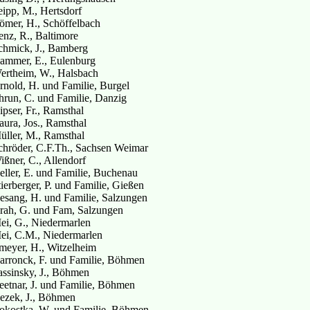
eipp, M., Hertsdorf
ömer, H., Schöffelbach
enz, R., Baltimore
chmick, J., Bamberg
ammer, E., Eulenburg
ertheim, W., Halsbach
rnold, H. und Familie, Burgel
hrun, C. und Familie, Danzig
ipser, Fr., Ramsthal
aura, Jos., Ramsthal
üller, M., Ramsthal
chröder, C.F.Th., Sachsen Weimar
ißner, C., Allendorf
eller, E. und Familie, Buchenau
tierberger, P. und Familie, Gießen
esang, H. und Familie, Salzungen
rah, G. und Fam, Salzungen
ei, G., Niedermarlen
ei, C.M., Niedermarlen
rmeyer, H., Witzelheim
arronck, F. und Familie, Böhmen
assinsky, J., Böhmen
eetnar, J. und Familie, Böhmen
ezek, J., Böhmen
okostka, W. und Familie, Böhmen