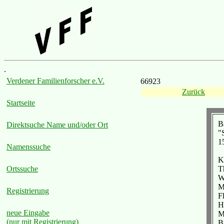
.
Verdener Familienforscher e.V.
66923
Zurück
Startseite
B
Direktsuche Name und/oder Ort
"
1
Namenssuche
K
T
Ortssuche
W
M
Registrierung
Fl
H
neue Eingabe
M
(nur mit Registrierung)
B