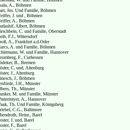
kala, A., Böhmen
art, Jos. Und Familie, Böhmen
feiffer, J. und , Böhmen
feiffer, A., Böhmen
utlashif, Albert, Böhmen
irschbein, C. und Familie, Oberstadt
eib, F.J., Wittersdorf
roß, A., Frankfurt a.d.Oder
arcs, A. und Familie, Böhmen
chürmann, W. und Familie, Hannover
tromberg, F., Curhessen
ödeker, B., Bremen
öster, C. und, Altenburg
ster, J., Altenburg
inesch, J., Böhmen
enförde, J.H., Münster
lbers, Th., Münster
unker, M. und Familie, Münster
intermtyer, A., Hannover
aak, Th. Und Familie, Königsberg
riebel, C.G., Baltimore
bendroth, Heinr., Barel
ster, J. und, Barel
ster, F., Barel