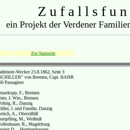
Z u f a l l s f u n
ein Projekt der Verdener Familien
Zur Startseite
altimore-Wecker 23.8.1862, Seite 3
SCHILLER" von Bremen, Capt. BAHR
56 Passagiere
rusekopp, F., Bremen
hier, J. Wm., Bremen
oltrig, R., Danzig
üller, J. und Familie, Danzig
eisch, A., Oberzißliß
umpfling, M., Weißniß
ollenhauer, R., Magdeburg
using D., , Hertingshausen