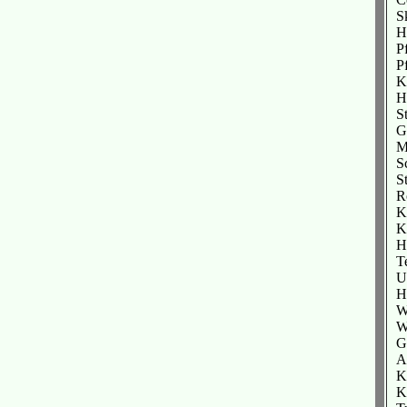
S
H
P
P
K
H
St
G
M
S
S
R
K
Kö
H
T
U
H
W
W
G
A
Ko
Ko