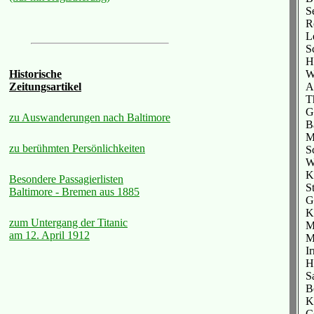
S
R
L
S
H
W
Historische
A
Zeitungsartikel
T
G
zu Auswanderungen nach Baltimore
B
M
zu berühmten Persönlichkeiten
S
W
K
Besondere Passagierlisten
S
Baltimore - Bremen aus 1885
G
K
zum Untergang der Titanic
M
am 12. April 1912
M
I
H
S
B
K
C