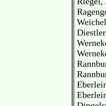
Riegel,
Ragengo
Weichel
Diestle
Werneke
Werneke
Rannbur
Rannbur
Eberlei
Eberlei
Dingels