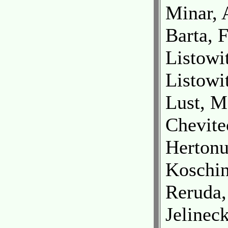
Minar, 
Barta, 
Listowi
Listowit
Lust, M
Chevite
Hertonu
Koschin
Reruda,
Jelineck