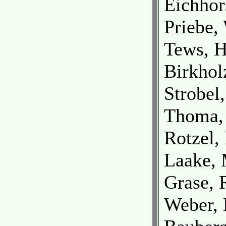
Eichhors
Priebe,
Tews, H
Birkhol
Strobel,
Thoma, 
Rotzel, 
Laake, 
Grase, 
Weber, 