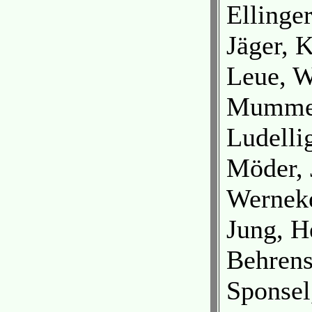
Ellinger
Jäger, 
Leue, W
Mumme,
Ludelli
Möder, 
Werneke
Jung, H
Behrens
Sponsel