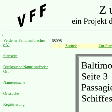
Z u
ein Projekt 
.
Verdener Familienforscher
68098
e.V.
Zurück
Zur Start
Startseite
Baltimo
Direktsuche Name und/oder
Ort
Seite 3
Namenssuche
Passagi
Ortssuche
Schiffes
Registrierung