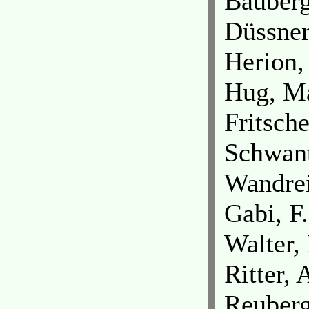
Bauberg
Düssner
Herion,
Hug, Ma
Fritsch
Schwant
Wandrei
Gabi, F.
Walter,
Ritter,
Reuberg