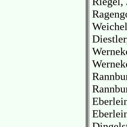
Riegel,
Ragengo
Weichel
Diestle
Werneke
Werneke
Rannbur
Rannbur
Eberlei
Eberlei
Dingels