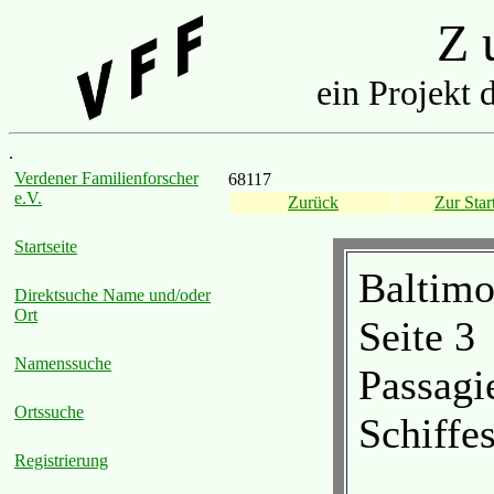
Z u
ein Projekt 
.
Verdener Familienforscher
68117
e.V.
Zurück
Zur Start
Startseite
Baltimo
Direktsuche Name und/oder
Ort
Seite 3
Namenssuche
Passagi
Ortssuche
Schiffes
Registrierung