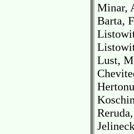
Minar, 
Barta, 
Listowi
Listowit
Lust, M
Chevite
Hertonu
Koschin
Reruda,
Jelineck