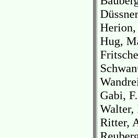
Bauberg
Düssner
Herion,
Hug, Ma
Fritsch
Schwant
Wandrei
Gabi, F.
Walter,
Ritter,
Reuberg