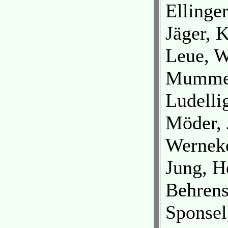
Ellinger
Jäger, 
Leue, W
Mumme,
Ludelli
Möder, 
Werneke
Jung, H
Behrens
Sponsel