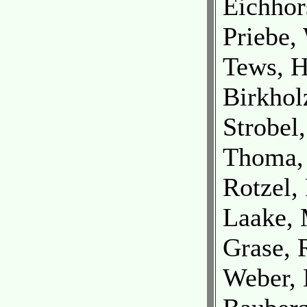
Eichhors
Priebe,
Tews, H
Birkhol
Strobel,
Thoma, 
Rotzel, 
Laake, 
Grase, 
Weber, 