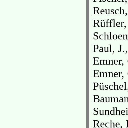
Reusch,
Rüffler,
Schloen
Paul, J.
Emner, 
Emner, 
Püschel
Baumann
Sundhei
Reche, 