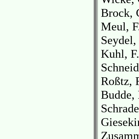
Brock, 
Meul, F
Seydel,
Kuhl, F
Schneid
Roßtz, 
Budde, 
Schrade
Gieseki
Zusamm