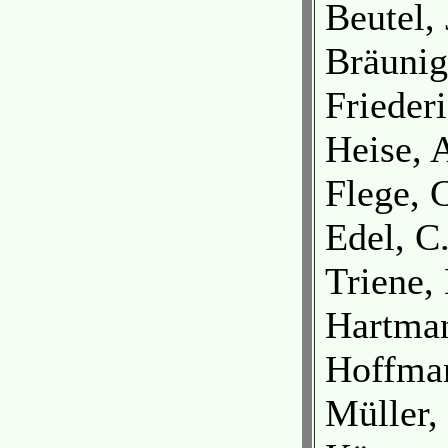
Beutel, 
Bräunig
Frieder
Heise, 
Flege, 
Edel, C
Triene,
Hartman
Hoffman
Müller,