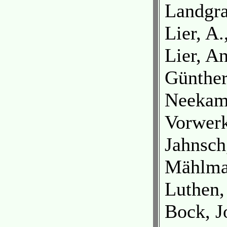
Landgra
Lier, A
Lier, A
Günther
Neekamp
Vorwerk
Jahnsch
Mählman
Luthen,
Bock, J