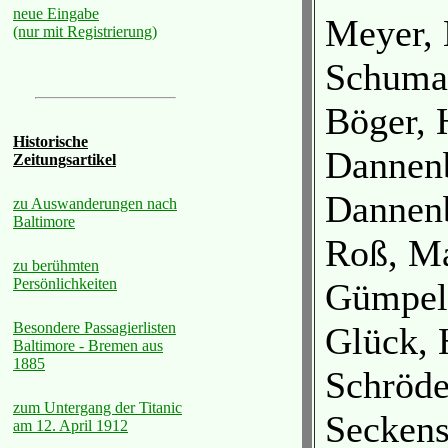
neue Eingabe
Meyer, 
(nur mit Registrierung)
Schumac
Böger, H
Historische
Dannenb
Zeitungsartikel
Dannenb
zu Auswanderungen nach
Baltimore
Roß, Ma
zu berühmten
Persönlichkeiten
Gümpel,
Besondere Passagierlisten
Glück, 
Baltimore - Bremen aus
1885
Schröde
zum Untergang der Titanic
Seckens
am 12. April 1912