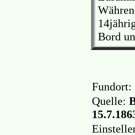
Während
14jähri
Bord un
Fundort:
Quelle:
B
15.7.1863
Einstell