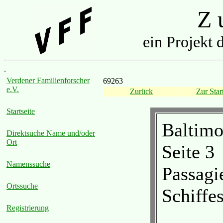
Z u
ein Projekt 
.
Verdener Familienforscher
69263
e.V.
Zurück
Zur Start
Startseite
Baltimo
Direktsuche Name und/oder
Ort
Seite 3
Namenssuche
Passagi
Ortssuche
Schiffe
Registrierung