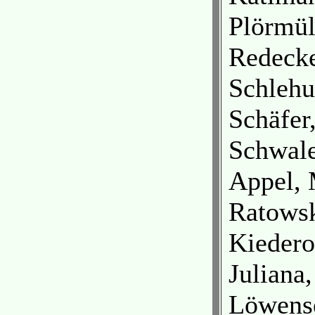
Plörmül
Redecke
Schlehu
Schäfer
Schwale
Appel, 
Ratowsk
Kiedero
Juliana
Löwense