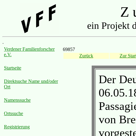
Z u
ein Projekt 
.
Verdener Familienforscher
69857
e.V.
Zurück
Zur Start
Startseite
Der Deu
Direktsuche Name und/oder
Ort
06.05.1
Namenssuche
Passagie
Ortssuche
von Bre
Registrierung
vorgest