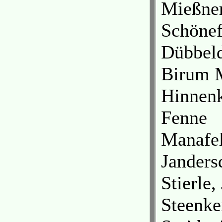
Mießner
Schönef
Dübbeld
Birum M
Hinnenk
Fenne
Manafel
Janders
Stierle,
Steenke