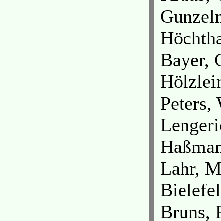
Gunzelm
Höchtha
Bayer, 
Hölzlei
Peters,
Lengeri
Haßman
Lahr, M
Bielefe
Bruns, 