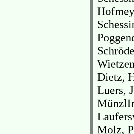
Hofmeye
Schessi
Poggend
Schröde
Wietze
Dietz, 
Luers, 
MünzlIn
Laufers
Molz, P