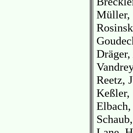
Breckle
Müller,
Rosinsk
Goudeck
Dräger,
Vandrey
Reetz, 
Keßler,
Elbach,
Schaub,
Lane, H