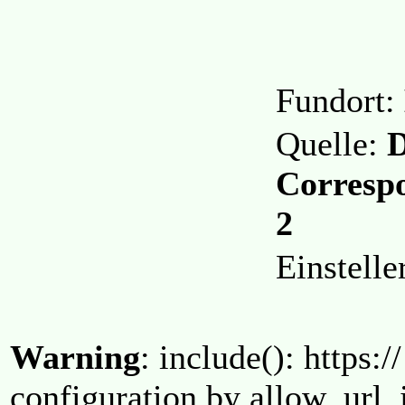
Fundort:
Quelle:
D
Correspo
2
Einstell
Warning
: include(): https:/
configuration by allow_url_