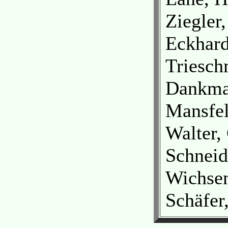
Ziegler
Eckhard
Triesch
Dankma
Mansfel
Walter,
Schneid
Wichsen
Schäfer,