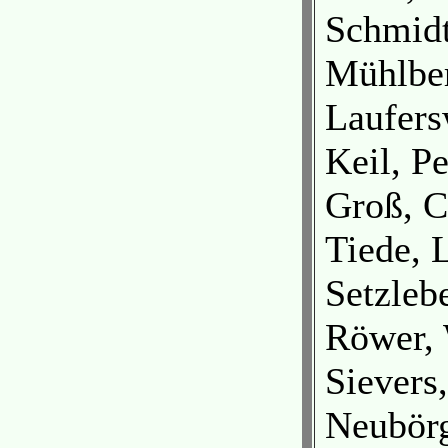
Schmidt
Mühlber
Laufers
Keil, P
Groß, C
Tiede, 
Setzleb
Röwer, 
Sievers
Neubör