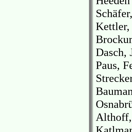
Heeden
Schäfer
Kettler,
Brocku
Dasch, 
Paus, F
Strecke
Baumann
Osnabr
Althoff
Katlma