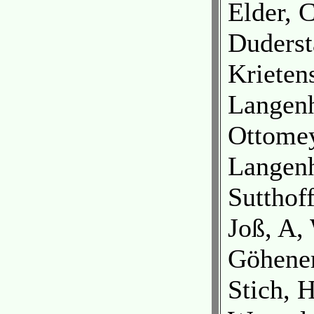
Elder, 
Duderst
Krieten
Langen
Ottomey
Langen
Sutthof
Joß, A,
Göhener
Stich, 