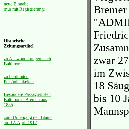
neue Eingabe
Bremer 
(nur mit Registrierung)
"ADMIR
Friedri
Historische
Zusamm
Zeitungsartikel
zwar 27
zu Auswanderungen nach
Baltimore
im Zwi
zu berühmten
Persönlichkeiten
18 Säug
Besondere Passagierlisten
bis 10 
Baltimore - Bremen aus
1885
Mannsp
zum Untergang der Titanic
am 12. April 1912