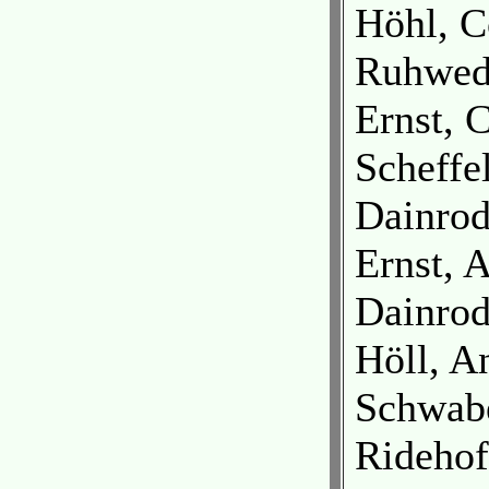
Höhl, C
Ruhwede
Ernst, 
Scheffe
Dainro
Ernst, 
Dainro
Höll, A
Schwabe
Ridehof