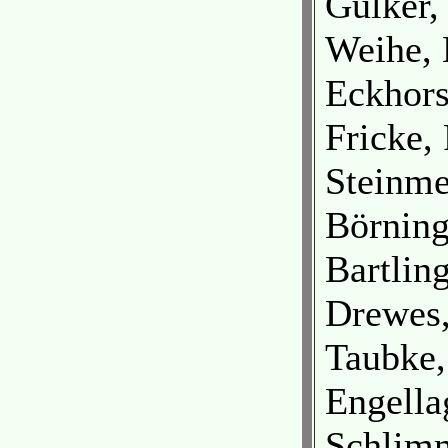
Gülker,
Weihe, 
Eckhors
Fricke, 
Steinme
Börnin
Bartlin
Drewes,
Taubke,
Engella
Schlimm