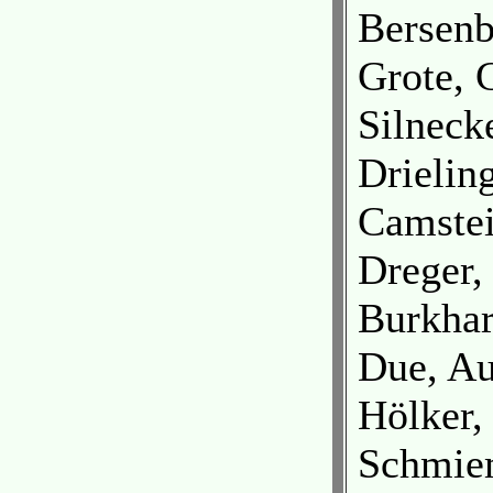
Bersenb
Grote, 
Silneck
Drielin
Camste
Dreger,
Burkhar
Due, Au
Hölker,
Schmie