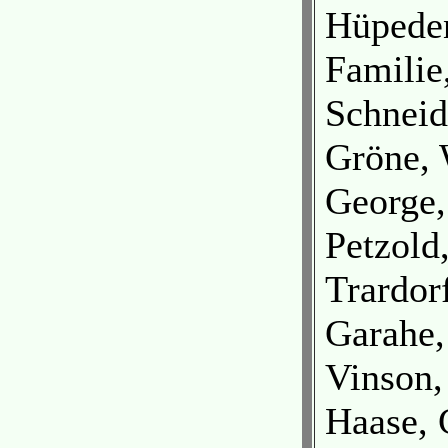
Hüpede
Familie
Schneid
Gröne, 
George,
Petzold
Trardor
Garahe,
Vinson,
Haase, 