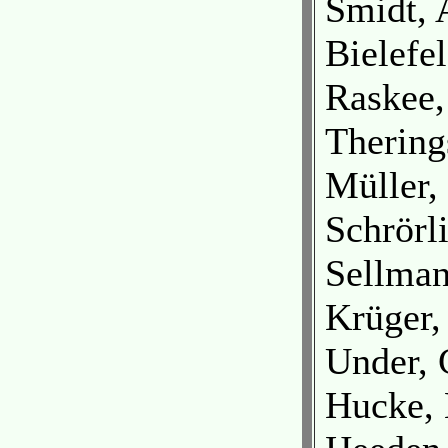
Smidt, 
Bielefe
Raskee,
Thering
Müller,
Schrörl
Sellman
Krüger,
Under, 
Hucke, 