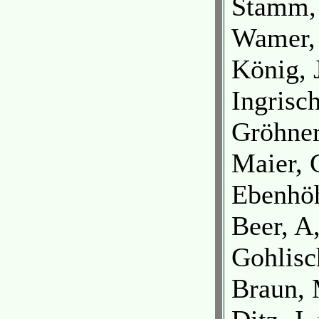
Stamm, 
Wamer, 
König, 
Ingrisc
Gröhner
Maier,
Ebenhö
Beer, 
Gohlis
Braun, 