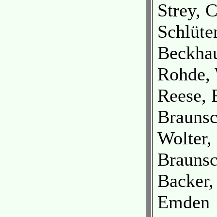
Strey, 
Schlüte
Beckha
Rohde,
Reese, 
Brauns
Wolter,
Brauns
Backer,
Emden