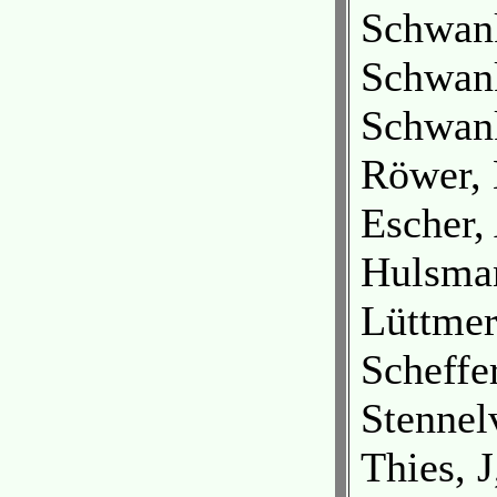
Schwank
Schwank
Schwank
Röwer, 
Escher,
Hulsman
Lüttme
Scheffer
Stennel
Thies, 