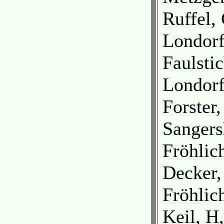
Ruffel,
Londor
Faulstic
Londor
Forster
Sangers
Fröhlic
Decker,
Fröhlic
Keil, H