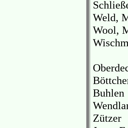
Schließ
Weld, M
Wool, M
Wischme
Oberde
Böttche
Buhlen
Wendlan
Zützer