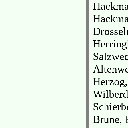
Hackman
Hackman
Drossel
Herring
Salzwed
Altenw
Herzog
Wilber
Schierb
Brune, 