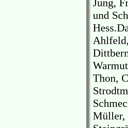
Jung, F
und Schi
Hess.Da
Ahlfeld
Dittber
Warmuth
Thon, C
Strodtm
Schmech
Müller