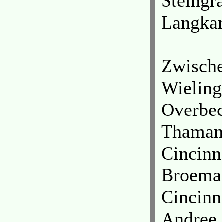
Steingr
Langkam
Zwisch
Wieling
Overbec
Thamann
Cincinn
Broeman
Cincinn
Andree,