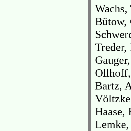
Wachs,
Bütow,
Schwerd
Treder,
Gauger
Ollhoff
Bartz, 
Völtzk
Haase, 
Lemke,