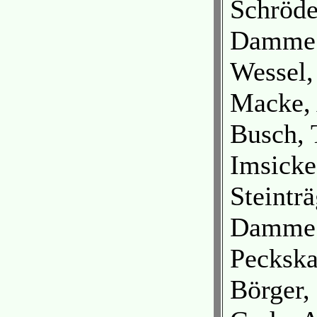
Schröde
Damme
Wessel,
Macke,
Busch,
Imsick
Steintr
Damme
Pecksk
Börger,