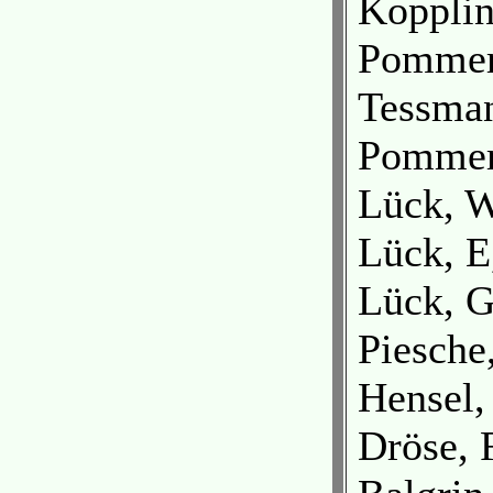
Kopplin
Pomme
Tessman
Pomme
Lück, W
Lück, 
Lück, G
Piesche
Hensel
Dröse, 