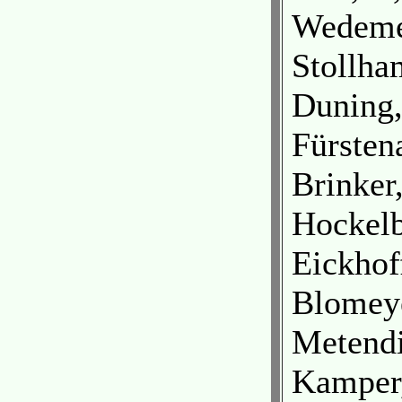
Wedemey
Stollh
Duning,
Fürsten
Brinker
Hockelb
Eickhof
Blomeye
Metendi
Kamper,