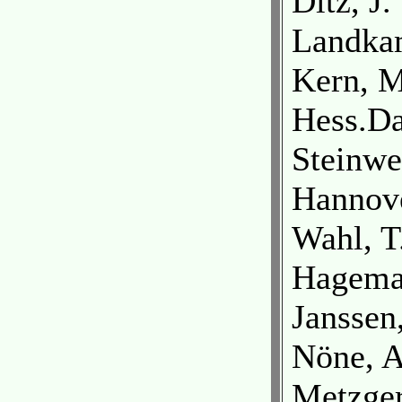
Ditz, J
Landka
Kern, M
Hess.Da
Steinwe
Hannov
Wahl, T
Hageman
Janssen
Nöne, A
Metzger