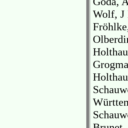
Goda, 
Wolf, J
Fröhlke
Olberdi
Holthau
Grogman
Holthau
Schauwe
Württe
Schauwe
Brunet,