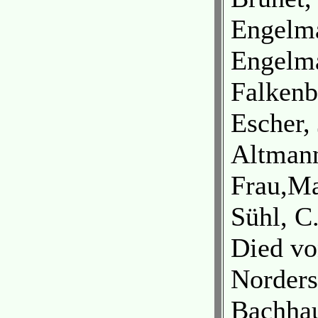
Engelma
Engelma
Falkenb
Escher,
Altmann
Frau,Ma
Sühl, C
Died vo
Norder
Bachhau