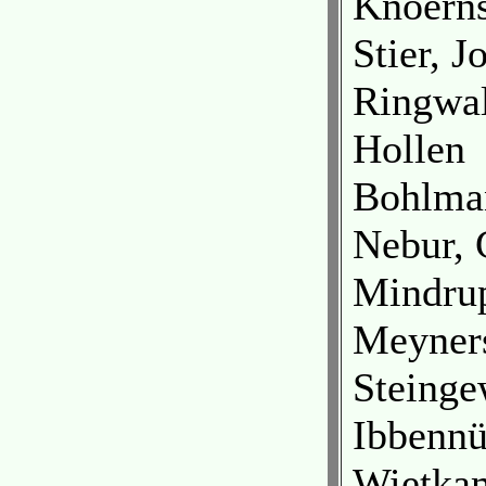
Knoerns
Stier, 
Ringwal
Hollen
Bohlma
Nebur, 
Mindrup
Meyner
Steinge
Ibbennü
Wietkam