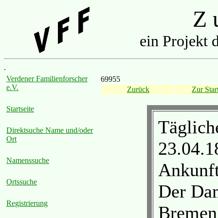
Z u
ein Projekt 
.
Verdener Familienforscher
69955
e.V.
Zurück
Zur Start
Startseite
Täglich
Direktsuche Name und/oder
Ort
23.04.1
Namenssuche
Ankunft
Ortssuche
Der Dam
Registrierung
Bremen 