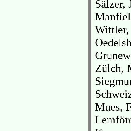
Sälzer, 
Manfiel
Wittler,
Oedels
Grunewa
Zülch, 
Siegmun
Schweiz
Mues, F
Lemför