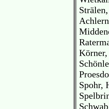
Strälen
Achlern
Middend
Raterma
Körner,
Schönle
Proesdo
Spohr, 
Spelbri
Schwab,