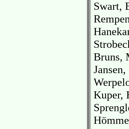
Swart, 
Rempen,
Hanekam
Strobec
Bruns, 
Jansen,
Werpel
Kuper, 
Sprengl
Hömmen,