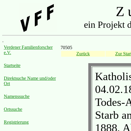
Z u
ein Projekt 
.
Verdener Familienforscher
70505
e.V.
Zurück
Zur Start
Startseite
Katholi
Direktsuche Name und/oder
Ort
04.02.1
Namenssuche
Todes-A
Ortssuche
Starb a
Registrierung
1888, A