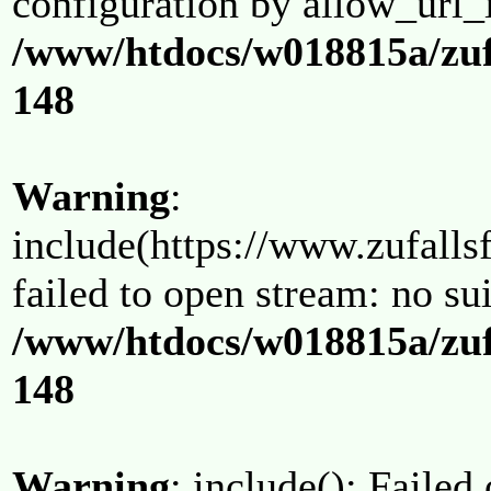
configuration by allow_url_
/www/htdocs/w018815a/zuf
148
Warning
:
include(https://www.zufallsf
failed to open stream: no su
/www/htdocs/w018815a/zuf
148
Warning
: include(): Failed