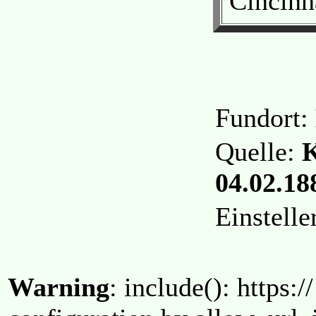
Cincinna
Fundort:
Quelle:
K
04.02.188
Einstell
Warning
: include(): https:/