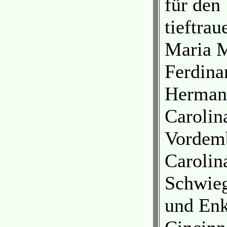
für den 
tieftra
Maria M
Ferdina
Herman
Carolin
Vordem
Carolin
Schwieg
und Enk