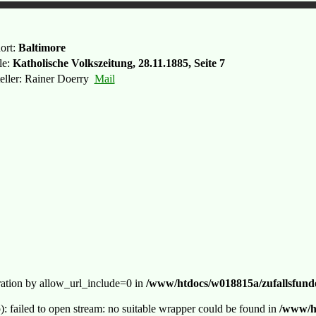
ort:
Baltimore
le:
Katholische Volkszeitung, 28.11.1885, Seite 7
teller: Rainer Doerry
Mail
guration by allow_url_include=0 in
/www/htdocs/w018815a/zufallsfunde
p): failed to open stream: no suitable wrapper could be found in
/www/ht