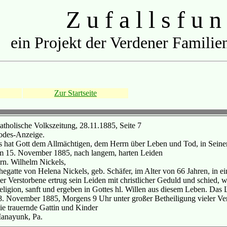
Z u f a l l s f u n
ein Projekt der Verdener Familien
Zur Startseite
atholische Volkszeitung, 28.11.1885, Seite 7
odes-Anzeige.
s hat Gott dem Allmächtigen, dem Herrn über Leben und Tod, in Seinem
m 15. November 1885, nach langem, harten Leiden
rn. Wilhelm Nickels,
hegatte von Helena Nickels, geb. Schäfer, im Alter von 66 Jahren, in ei
er Verstorbene ertrug sein Leiden mit christlicher Geduld und schied, w
eligion, sanft und ergeben in Gottes hl. Willen aus diesem Leben. Da
8. November 1885, Morgens 9 Uhr unter großer Betheiligung vieler Ver
ie trauernde Gattin und Kinder
anayunk, Pa.