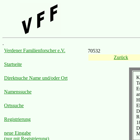
.
Verdener Familienforscher e.V.
70532
Zurück
Startseite
K
Direktsuche Name und/oder Ort
T
E
Namenssuche
a
H
E
Ortssuche
D
R
Registrierung
1
D
neue Eingabe
M
(nur mit Registrierung)