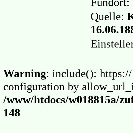
Fundort:
Quelle:
K
16.06.188
Einstell
Warning
: include(): https:/
configuration by allow_url_
/www/htdocs/w018815a/zuf
148