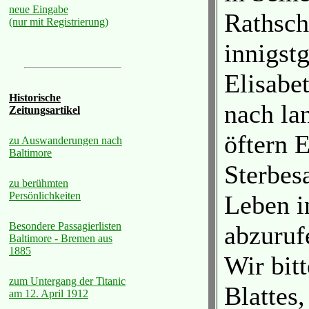
neue Eingabe
Rathsch
(nur mit Registrierung)
innigst
Elisabe
Historische
nach la
Zeitungsartikel
öftern 
zu Auswanderungen nach
Baltimore
Sterbes
zu berühmten
Persönlichkeiten
Leben in
Besondere Passagierlisten
abzuruf
Baltimore - Bremen aus
1885
Wir bitt
zum Untergang der Titanic
Blattes
am 12. April 1912