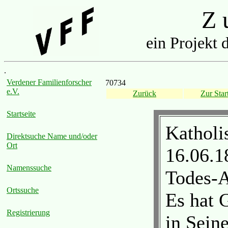
Z u
ein Projekt 
.
Verdener Familienforscher
70734
e.V.
Zurück
Zur Start
Startseite
Katholi
Direktsuche Name und/oder
Ort
16.06.1
Namenssuche
Todes-A
Ortssuche
Es hat 
Registrierung
in Sein