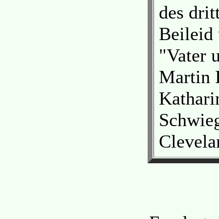
des drit
Beileid
"Vater 
Martin 
Kathari
Schwieg
Clevela