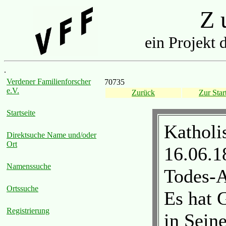
Z u
ein Projekt 
.
Verdener Familienforscher
70735
e.V.
Zurück
Zur Start
Startseite
Katholi
Direktsuche Name und/oder
Ort
16.06.1
Namenssuche
Todes-A
Ortssuche
Es hat 
Registrierung
in Sein