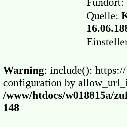
Fundort:
Quelle:
K
16.06.188
Einstell
Warning
: include(): https:/
configuration by allow_url_
/www/htdocs/w018815a/zuf
148