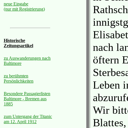
neue Eingabe
Rathsch
(nur mit Registrierung)
innigst
Elisabe
Historische
nach la
Zeitungsartikel
öftern 
zu Auswanderungen nach
Baltimore
Sterbes
zu berühmten
Persönlichkeiten
Leben in
Besondere Passagierlisten
abzuruf
Baltimore - Bremen aus
1885
Wir bitt
zum Untergang der Titanic
Blattes
am 12. April 1912