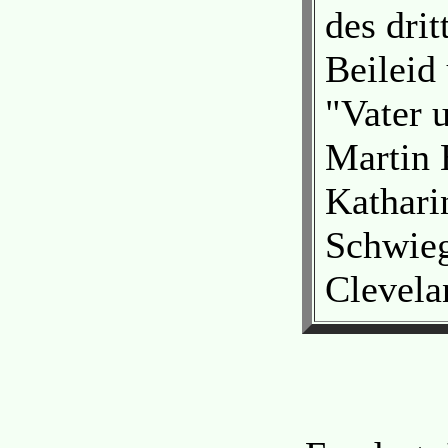
des drit
Beileid
"Vater 
Martin 
Kathari
Schwieg
Clevela