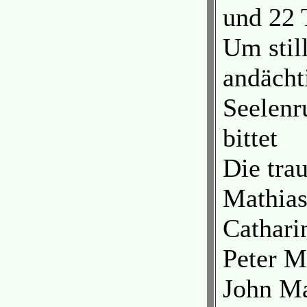
und 22 
Um stil
andächt
Seelenr
bittet
Die tra
Mathias
Cathari
Peter M
John Ma