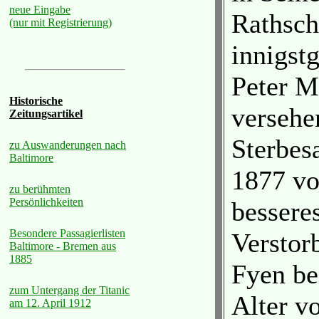
neue Eingabe
Rathsch
(nur mit Registrierung)
innigst
Peter M
Historische
versehe
Zeitungsartikel
Sterbes
zu Auswanderungen nach
Baltimore
1877 vo
zu berühmten
Persönlichkeiten
bessere
Besondere Passagierlisten
Verstor
Baltimore - Bremen aus
1885
Fyen bei
zum Untergang der Titanic
Alter v
am 12. April 1912