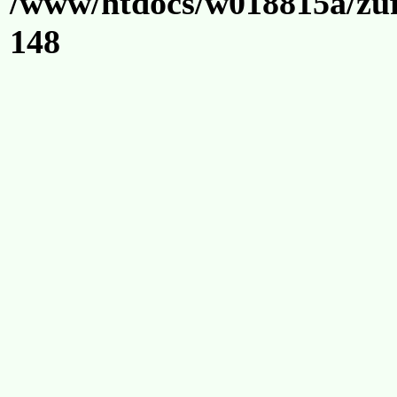
/www/htdocs/w018815a/zuf
148