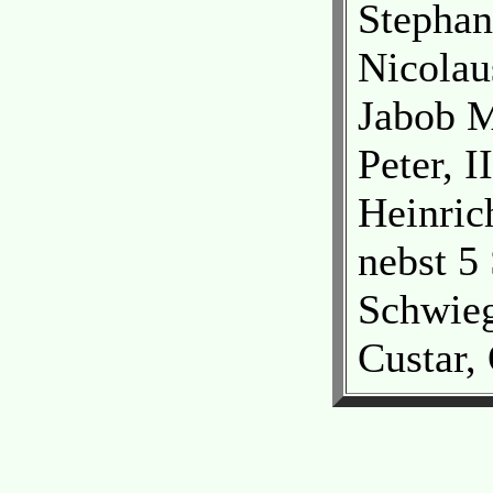
Stephan
Nicolau
Jabob M
Peter, II
Heinric
nebst 5
Schwieg
Custar,