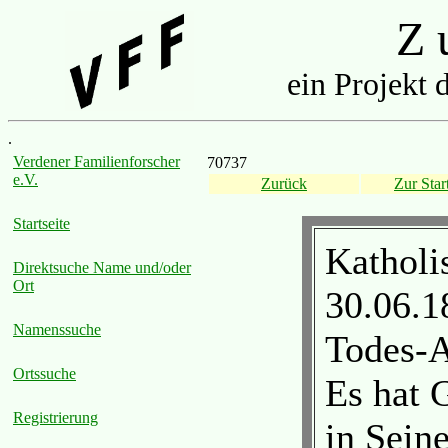
Z u
ein Projekt 
.
Verdener Familienforscher
70737
e.V.
Zurück
Zur Start
Startseite
Katholi
Direktsuche Name und/oder
Ort
30.06.1
Namenssuche
Todes-A
Ortssuche
Es hat 
Registrierung
in Sein