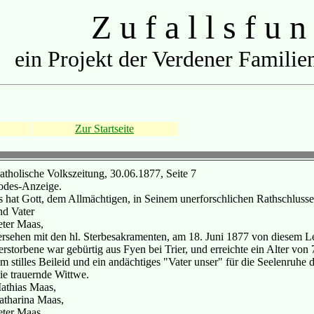
Z u f a l l s f u n
ein Projekt der Verdener Familien
Zur Startseite
atholische Volkszeitung, 30.06.1877, Seite 7
odes-Anzeige.
s hat Gott, dem Allmächtigen, in Seinem unerforschlichen Rathschlusse 
nd Vater
eter Maas,
ersehen mit den hl. Sterbesakramenten, am 18. Juni 1877 von diesem Leb
erstorbene war gebürtig aus Fyen bei Trier, und erreichte ein Alter vo
m stilles Beileid und ein andächtiges "Vater unser" für die Seelenruhe d
ie trauernde Wittwe.
athias Maas,
atharina Maas,
eter Maas,