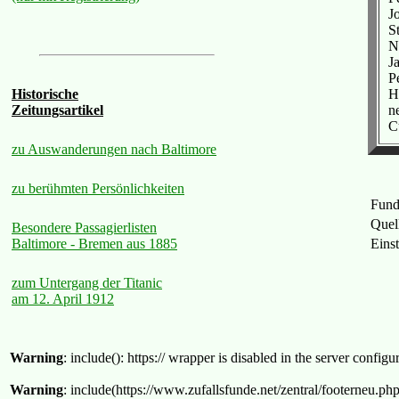
J
S
N
J
Pe
H
Historische
n
Zeitungsartikel
C
zu Auswanderungen nach Baltimore
zu berühmten Persönlichkeiten
Fund
Quel
Besondere Passagierlisten
Eins
Baltimore - Bremen aus 1885
zum Untergang der Titanic
am 12. April 1912
Warning
: include(): https:// wrapper is disabled in the server confi
Warning
: include(https://www.zufallsfunde.net/zentral/footerneu.ph