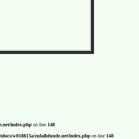
.net/index.php
on line
148
docs/w018815a/zufallsfunde.net/index.php
on line
148