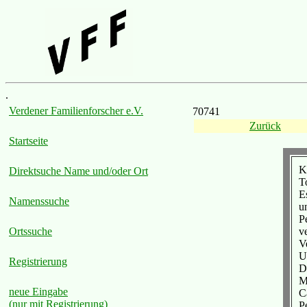
.
Verdener Familienforscher e.V.
70741
Zurück
Startseite
K
Direktsuche Name und/oder Ort
T
E
Namenssuche
u
P
v
Ortssuche
V
U
Registrierung
D
M
neue Eingabe
C
(nur mit Registrierung)
P