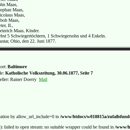
ohn Maas,
tephan Maas,
icolaus Maas,
abob Maas,
ter, II.,
einrich Maas, Kinder.
ebst 5 Schwiegertöchtern, 1 Schwiegersohn und 4 Enkeln.
ustar, Ohio, den 22. Juni 1877.
ort:
Baltimore
le:
Katholische Volkszeitung, 30.06.1877, Seite 7
teller: Rainer Doerry
Mail
guration by allow_url_include=0 in
/www/htdocs/w018815a/zufallsfunde
p): failed to open stream: no suitable wrapper could be found in
/www/ht