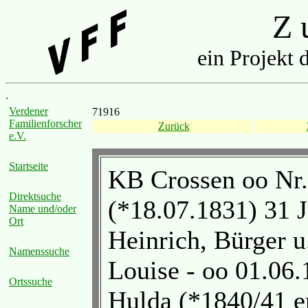
Z u
ein Projekt 
.
Verdener
71916
Familienforscher
Zurück
e.V.
Startseite
KB Crossen oo Nr.
Direktsuche
(*18.07.1831) 31 
Name und/oder
Ort
Heinrich, Bürger 
Namenssuche
Louise - oo 01.06
Ortssuche
Hulda (*1840/41 err