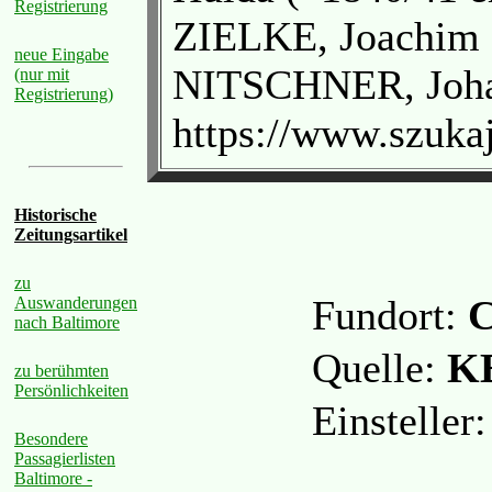
Registrierung
ZIELKE, Joachim Fr
neue Eingabe
NITSCHNER, Johan
(nur mit
Registrierung)
https://www.szuka
Historische
Zeitungsartikel
zu
Fundort:
C
Auswanderungen
nach Baltimore
Quelle:
KB
zu berühmten
Persönlichkeiten
Einstelle
Besondere
Passagierlisten
Baltimore -