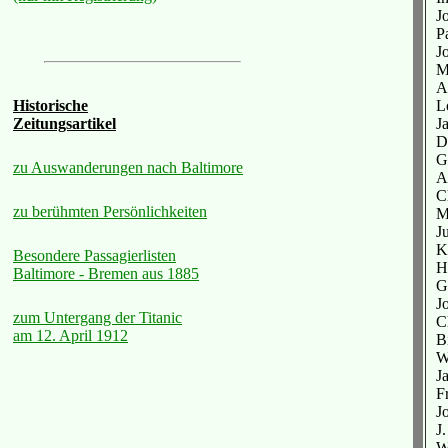
J
P
J
M
A
L
Historische
J
Zeitungsartikel
D
G
zu Auswanderungen nach Baltimore
A
C
zu berühmten Persönlichkeiten
Ma
J
K
Besondere Passagierlisten
H
Baltimore - Bremen aus 1885
G
Jo
zum Untergang der Titanic
C
am 12. April 1912
B
W
J
Fr
J
J
W