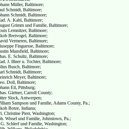
ohann Müller, Baltimore;
aul Schmidt, Baltimore;
ohann Schmidt, Baltimore;
ad. A. Kahl, Baltimore;
ugust Grimm und Familie, Baltimore;
ouis Lemnitzer, Baltimore;
akob Breivogel, Baltimore;
avid Vermeren, Baltimore;
iuseppe Finguesse, Baltimore;
ustin Mansfield, Baltimore;
has. E. Schultz, Baltimore;
d. J. Illner u. Tochter, Baltimore;
ulius Busch, Baltimore;
arl Schmidt, Baltimore;
einrich Meyer, Baltimore;
eo. Doll, Baltimore;
hann Eil, Pittsburg;
has. Gärtner, Carroll County;
itter Slock, Antwerpen;
illiam Sampson und Familie, Adams County, Pa.;
akob Botze, Indiana;
l. Christine Pierr, Washington;
oh. Wissel und Familie, Johnstown, Pa.;
. G. Schlerf und Familie, Washington;
ilh. Wilkens, Philadelphia;