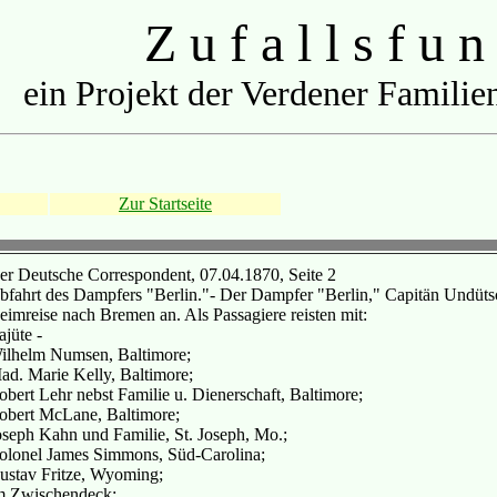
Z u f a l l s f u n
ein Projekt der Verdener Familien
Zur Startseite
er Deutsche Correspondent, 07.04.1870, Seite 2
bfahrt des Dampfers "Berlin."- Der Dampfer "Berlin," Capitän Undütsc
eimreise nach Bremen an. Als Passagiere reisten mit:
jüte -
ilhelm Numsen, Baltimore;
ad. Marie Kelly, Baltimore;
obert Lehr nebst Familie u. Dienerschaft, Baltimore;
obert McLane, Baltimore;
oseph Kahn und Familie, St. Joseph, Mo.;
olonel James Simmons, Süd-Carolina;
ustav Fritze, Wyoming;
m Zwischendeck: