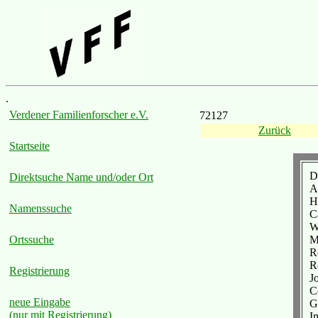
.
Verdener Familienforscher e.V.
72127
Zurück
Startseite
D
Direktsuche Name und/oder Ort
A
H
Namenssuche
Ca
W
M
Ortssuche
R
R
Registrierung
J
C
neue Eingabe
G
(nur mit Registrierung)
I