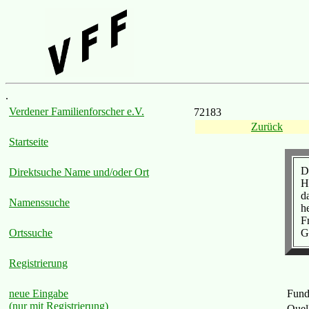
.
Verdener Familienforscher e.V.
72183
Zurück
Startseite
D
Direktsuche Name und/oder Ort
H
d
Namenssuche
h
F
G
Ortssuche
Registrierung
Fund
neue Eingabe
(nur mit Registrierung)
Quel