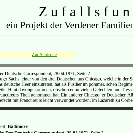
Z u f a l l s f u n
ein Projekt der Verdener Familien
Zur Startseite
er Deutsche Correspondent, 28.04.1871, Seite 2
ugo Sachs, einer von den drei Deutschen aus Chicago, welche in der Sc
as deutsche Heer einzutreten, hat als Füsilier im pommer. schen Regime
eiler Haut davongekommen, obschon er an vielen Gefechten und Tresse
ranctireurs Theil genommen hat. Ein anderer Chicago. er Deutscher, Alb
efecht mit Franctireurs leicht verwundet worden, im Lazareth zu Corbe
ort:
Baltimore
le:
Der Deutsche Correspondent, 28.04.1871, Seite 2