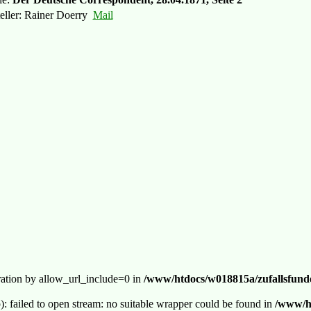
teller: Rainer Doerry
Mail
guration by allow_url_include=0 in
/www/htdocs/w018815a/zufallsfunde
p): failed to open stream: no suitable wrapper could be found in
/www/ht