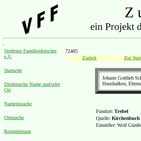
Z u
ein Projekt 
.
Verdener Familienforscher
72405
e.V.
Zurück
Zur Start
Startseite
Johann Gottlieb Sc
Hausbalken, Eheman
Direktsuche Name und/oder
Ort
Namenssuche
Fundort:
Trebel
Ortssuche
Quelle:
Kirchenbuch 
Einsteller: Wolf Günt
Registrierung