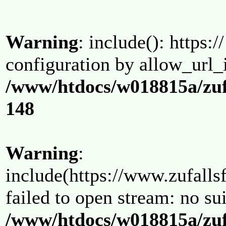
Warning
: include(): https:/
configuration by allow_url_
/www/htdocs/w018815a/zuf
148
Warning
:
include(https://www.zufallsf
failed to open stream: no su
/www/htdocs/w018815a/zuf