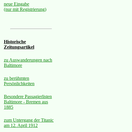
neue Eingabe
(nur mit Registrierung)
Historische
Zeitungsartikel
zu Auswanderungen nach
Baltimore
zu berühmten
Persönlichkeiten
Besondere Passagierlisten
Baltimore - Bremen aus
1885
zum Untergang der Titanic
am 12. April 1912