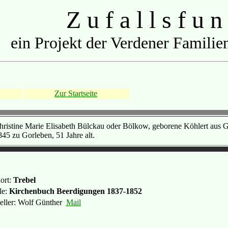
Z u f a l l s f u n
ein Projekt der Verdener Familien
Zur Startseite
hristine Marie Elisabeth Bülckau oder Bölkow, geborene Köhlert aus G
845 zu Gorleben, 51 Jahre alt.
ort:
Trebel
le:
Kirchenbuch Beerdigungen 1837-1852
teller: Wolf Günther
Mail