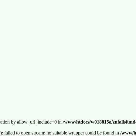
guration by allow_url_include=0 in
/www/htdocs/w018815a/zufallsfunde
p): failed to open stream: no suitable wrapper could be found in
/www/ht