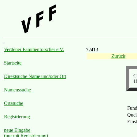
.
Verdener Familienforscher e.V.
72413
Zurück
Startseite
C
Direktsuche Name und/oder Ort
1
Namenssuche
Ortssuche
Fund
Quel
Registrierung
Eins
neue Eingabe
(nur mit Registrierung)