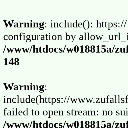
Warning
: include(): https:/
configuration by allow_url_
/www/htdocs/w018815a/zuf
148
Warning
:
include(https://www.zufallsf
failed to open stream: no su
/www/htdocs/w018815a/zuf