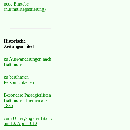
neue Eingabe
(nur mit Registrierung)
Historische
Zeitungsartikel
zu Auswanderungen nach
Baltimore
zu berühmten
Persönlichkeiten
Besondere Passagierlisten
Baltimore - Bremen aus
1885
zum Untergang der Titanic
am 12. April 1912