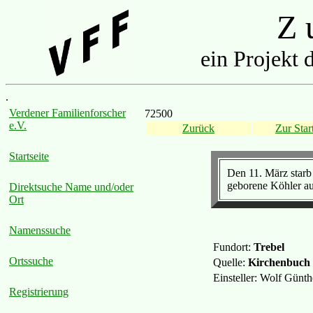
Z u
ein Projekt 
.
Verdener Familienforscher
72500
e.V.
Zurück
Zur Start
Startseite
Den 11. März starb
geborene Köhler aus
Direktsuche Name und/oder
Ort
Namenssuche
Fundort:
Trebel
Ortssuche
Quelle:
Kirchenbuch 
Einsteller: Wolf Günt
Registrierung