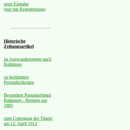
neue Eingabe
(nur mit Registrierung)
Historische
Zeitungsartikel
zu Auswanderungen nach
Baltimore
zu berühmten
Persönlichkeiten
Besondere Passagierlisten
Baltimore - Bremen aus
1885
zum Untergang der Titanic
am 12. April 1912