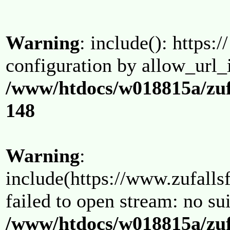
Warning
: include(): https:/
configuration by allow_url_
/www/htdocs/w018815a/zuf
148
Warning
:
include(https://www.zufallsf
failed to open stream: no su
/www/htdocs/w018815a/zuf