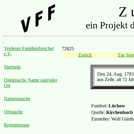
Z u
ein Projekt 
.
Verdener Familienforscher
72825
e.V.
Zurück
Zur Start
Startseite
Den 24. Aug. 1793 
aus Zelle, alt 72 Jah
Direktsuche Name und/oder
Ort
Namenssuche
Fundort:
Lüchow
Ortssuche
Quelle:
Kirchenbucb 
Einsteller: Wolf Günt
Registrierung