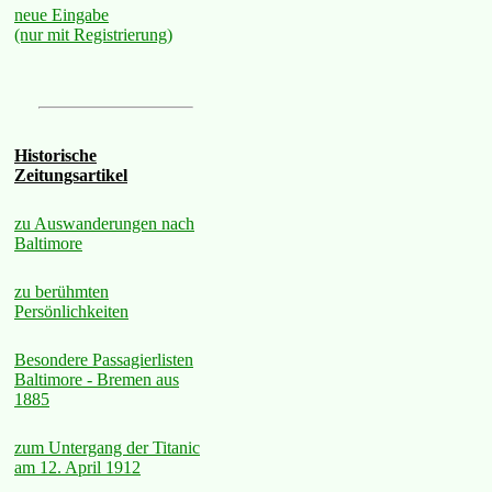
neue Eingabe
(nur mit Registrierung)
Historische
Zeitungsartikel
zu Auswanderungen nach
Baltimore
zu berühmten
Persönlichkeiten
Besondere Passagierlisten
Baltimore - Bremen aus
1885
zum Untergang der Titanic
am 12. April 1912