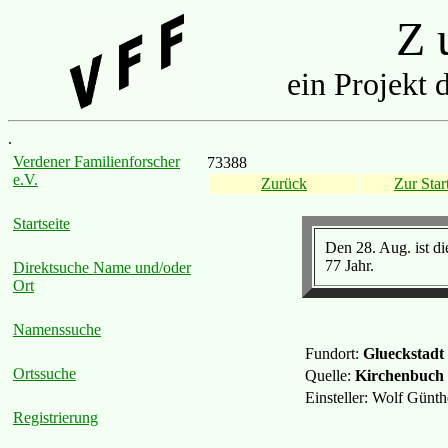
Z u
ein Projekt 
.
Verdener Familienforscher
73388
e.V.
Zurück
Zur Start
Startseite
Den 28. Aug. ist di
77 Jahr.
Direktsuche Name und/oder
Ort
Namenssuche
Fundort:
Glueckstadt
Ortssuche
Quelle:
Kirchenbuch
Einsteller: Wolf Günt
Registrierung