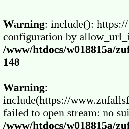
Warning
: include(): https:/
configuration by allow_url_
/www/htdocs/w018815a/zuf
148
Warning
:
include(https://www.zufallsf
failed to open stream: no su
/www/htdocs/w018815a/zuf