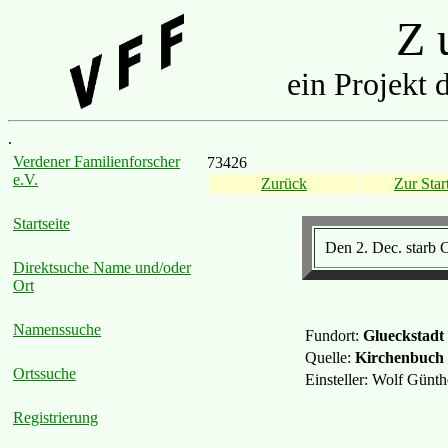
Z u
ein Projekt 
.
Verdener Familienforscher
73426
e.V.
Zurück
Zur Start
Startseite
Den 2. Dec. starb C
Direktsuche Name und/oder
Ort
Namenssuche
Fundort:
Glueckstadt
Quelle:
Kirchenbuch
Ortssuche
Einsteller: Wolf Günt
Registrierung