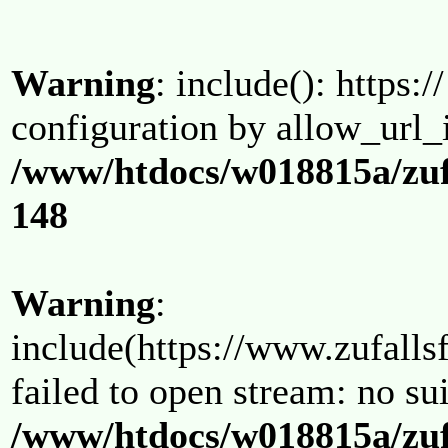
Warning
: include(): https:/
configuration by allow_url_
/www/htdocs/w018815a/zuf
148
Warning
:
include(https://www.zufallsf
failed to open stream: no su
/www/htdocs/w018815a/zuf