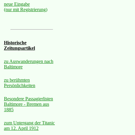
neue Eingabe
(nur mit Registrierung)
Historische
Zeitungsartikel
zu Auswanderungen nach
Baltimore
zu berühmten
Persönlichkeiten
Besondere Passagierlisten
Baltimore - Bremen aus
1885
zum Untergang der Titanic
am 12. April 1912