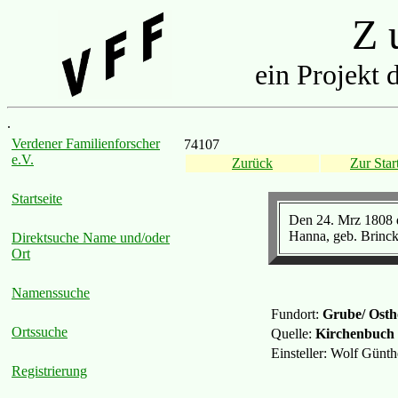
Z u
ein Projekt 
.
Verdener Familienforscher
74107
e.V.
Zurück
Zur Start
Startseite
Den 24. Mrz 1808 
Hanna, geb. Brinckh
Direktsuche Name und/oder
Ort
Namenssuche
Fundort:
Grube/ Ostho
Ortssuche
Quelle:
Kirchenbuch
Einsteller: Wolf Günt
Registrierung