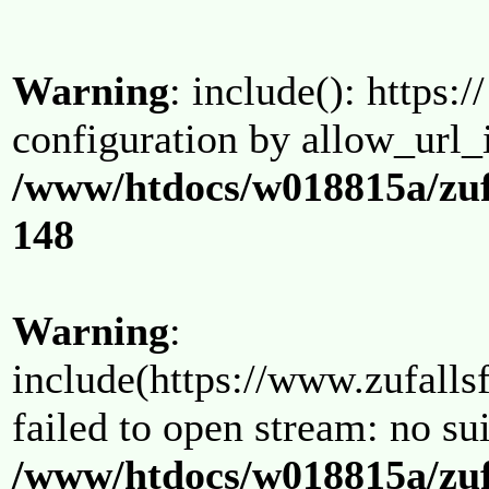
Warning
: include(): https:/
configuration by allow_url_
/www/htdocs/w018815a/zuf
148
Warning
:
include(https://www.zufallsf
failed to open stream: no su
/www/htdocs/w018815a/zuf