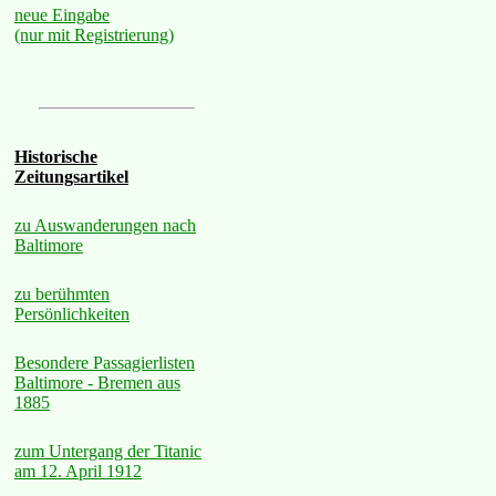
neue Eingabe
(nur mit Registrierung)
Historische
Zeitungsartikel
zu Auswanderungen nach
Baltimore
zu berühmten
Persönlichkeiten
Besondere Passagierlisten
Baltimore - Bremen aus
1885
zum Untergang der Titanic
am 12. April 1912