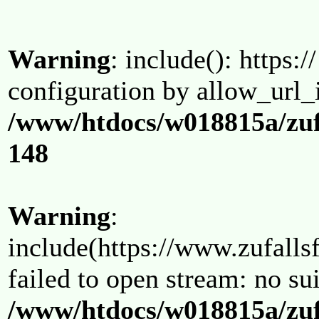
Warning
: include(): https:/
configuration by allow_url_
/www/htdocs/w018815a/zuf
148
Warning
:
include(https://www.zufallsf
failed to open stream: no su
/www/htdocs/w018815a/zuf