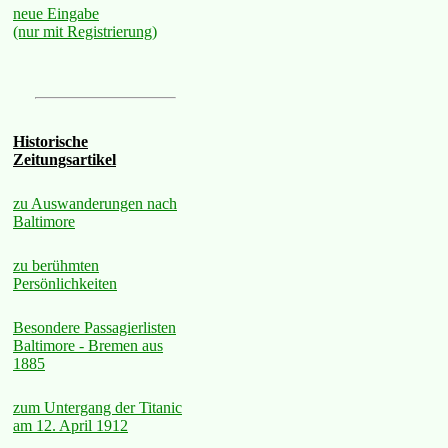
neue Eingabe
(nur mit Registrierung)
Historische
Zeitungsartikel
zu Auswanderungen nach
Baltimore
zu berühmten
Persönlichkeiten
Besondere Passagierlisten
Baltimore - Bremen aus
1885
zum Untergang der Titanic
am 12. April 1912