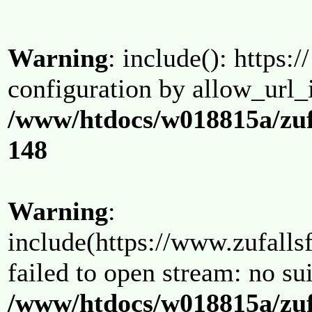
Warning
: include(): https:/
configuration by allow_url_
/www/htdocs/w018815a/zuf
148
Warning
:
include(https://www.zufallsf
failed to open stream: no su
/www/htdocs/w018815a/zuf