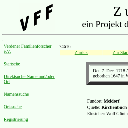
Z u
ein Projekt 
.
Verdener Familienforscher
74616
e.V.
Zurück
Zur Start
Startseite
Den 7. Dec. 1718 A
geborhen 1647 in We
Direktsuche Name und/oder
Ort
Namenssuche
Fundort:
Meldorf
Ortssuche
Quelle:
Kirchenbuch
Einsteller: Wolf Günt
Registrierung