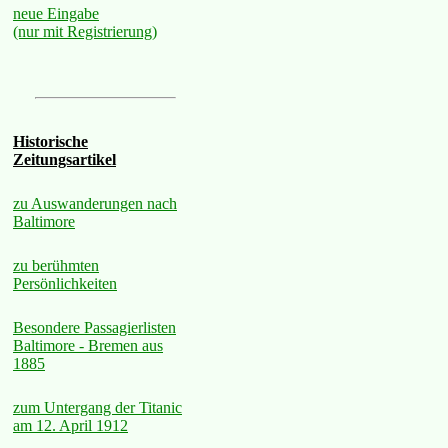
neue Eingabe
(nur mit Registrierung)
Historische
Zeitungsartikel
zu Auswanderungen nach
Baltimore
zu berühmten
Persönlichkeiten
Besondere Passagierlisten
Baltimore - Bremen aus
1885
zum Untergang der Titanic
am 12. April 1912