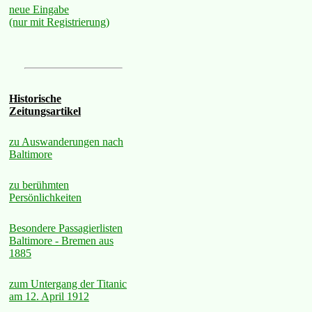
neue Eingabe
(nur mit Registrierung)
Historische
Zeitungsartikel
zu Auswanderungen nach
Baltimore
zu berühmten
Persönlichkeiten
Besondere Passagierlisten
Baltimore - Bremen aus
1885
zum Untergang der Titanic
am 12. April 1912