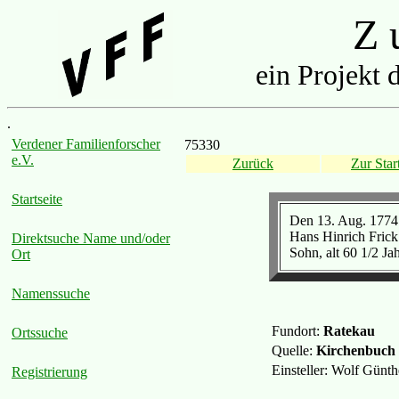
Z u
ein Projekt 
.
Verdener Familienforscher
75330
e.V.
Zurück
Zur Start
Startseite
Den 13. Aug. 1774 
Hans Hinrich Frick
Direktsuche Name und/oder
Sohn, alt 60 1/2 Jahr
Ort
Namenssuche
Fundort:
Ratekau
Ortssuche
Quelle:
Kirchenbuch
Einsteller: Wolf Günt
Registrierung