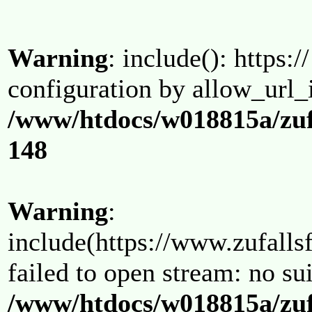
Warning
: include(): https:/
configuration by allow_url_
/www/htdocs/w018815a/zuf
148
Warning
:
include(https://www.zufallsf
failed to open stream: no su
/www/htdocs/w018815a/zuf