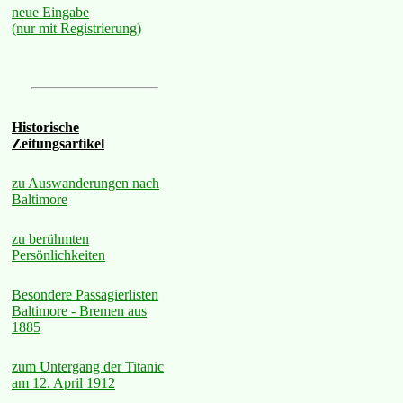
neue Eingabe
(nur mit Registrierung)
Historische
Zeitungsartikel
zu Auswanderungen nach
Baltimore
zu berühmten
Persönlichkeiten
Besondere Passagierlisten
Baltimore - Bremen aus
1885
zum Untergang der Titanic
am 12. April 1912