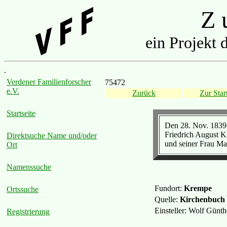
Z u
ein Projekt 
.
Verdener Familienforscher
75472
e.V.
Zurück
Zur Start
Startseite
Den 28. Nov. 1839 
Friedrich August 
Direktsuche Name und/oder
und seiner Frau Mar
Ort
Namenssuche
Fundort:
Krempe
Ortssuche
Quelle:
Kirchenbuch
Einsteller: Wolf Günt
Registrierung