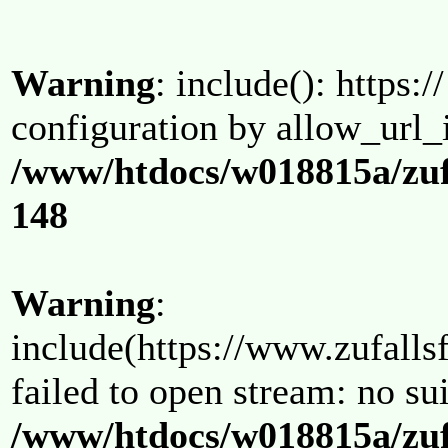
Warning
: include(): https:/
configuration by allow_url_
/www/htdocs/w018815a/zuf
148
Warning
:
include(https://www.zufallsf
failed to open stream: no su
/www/htdocs/w018815a/zuf