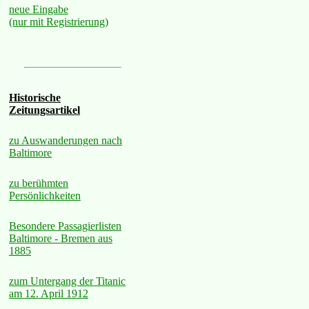
neue Eingabe
(nur mit Registrierung)
Historische
Zeitungsartikel
zu Auswanderungen nach
Baltimore
zu berühmten
Persönlichkeiten
Besondere Passagierlisten
Baltimore - Bremen aus
1885
zum Untergang der Titanic
am 12. April 1912