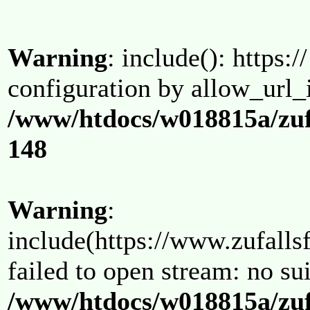
Warning
: include(): https:/
configuration by allow_url_
/www/htdocs/w018815a/zuf
148
Warning
:
include(https://www.zufallsf
failed to open stream: no su
/www/htdocs/w018815a/zuf