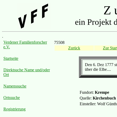
Z u
ein Projekt 
.
Verdener Familienforscher
75508
e.V.
Zurück
Zur Start
Startseite
Den 6. Dez 1777 st
über die Elbe....
Direktsuche Name und/oder
Ort
Namenssuche
Fundort:
Krempe
Ortssuche
Quelle:
Kirchenbuch
Einsteller: Wolf Günt
Registrierung