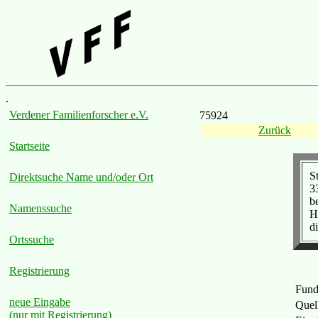
.
Verdener Familienforscher e.V.
75924
Zurück
Startseite
S
Direktsuche Name und/oder Ort
3
b
Namenssuche
H
d
Ortssuche
Registrierung
Fund
neue Eingabe
Quel
(nur mit Registrierung)