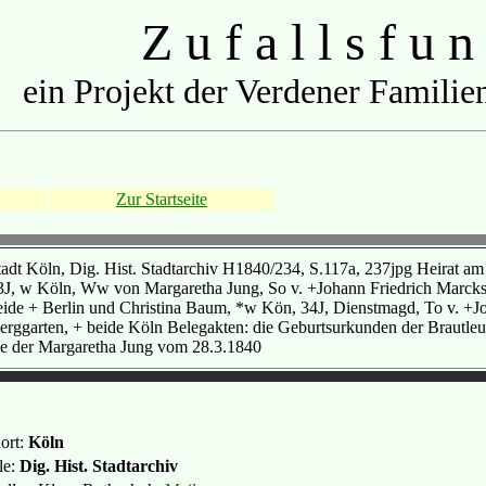
Z u f a l l s f u n
ein Projekt der Verdener Familien
Zur Startseite
tadt Köln, Dig. Hist. Stadtarchiv H1840/234, S.117a, 237jpg Heirat am
3J, w Köln, Ww von Margaretha Jung, So v. +Johann Friedrich Marcks, 
eide + Berlin und Christina Baum, *w Kön, 34J, Dienstmagd, To v. 
erggarten, + beide Köln Belegakten: die Geburtsurkunden der Brautleut
ie der Margaretha Jung vom 28.3.1840
ort:
Köln
le:
Dig. Hist. Stadtarchiv