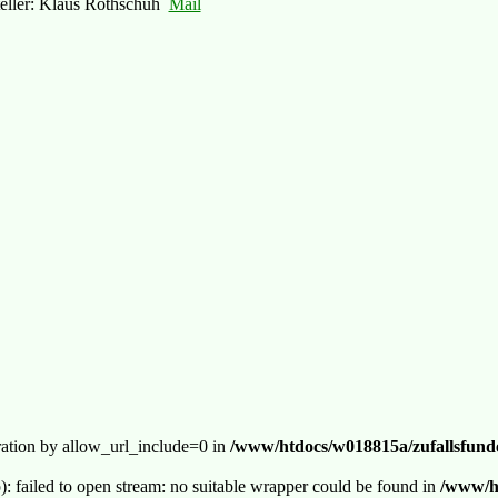
teller: Klaus Rothschuh
Mail
guration by allow_url_include=0 in
/www/htdocs/w018815a/zufallsfunde
p): failed to open stream: no suitable wrapper could be found in
/www/ht