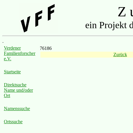
Z u
ein Projekt 
.
Verdener
76186
Familienforscher
Zurück
e.V.
Startseite
Direktsuche
Name und/oder
Ort
Namenssuche
Ortssuche