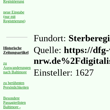
Registrierung
neue Eingabe
(nur mit
Registrierung)
Fundort:
Sterberegi
Quelle:
https://d
Historische
Zeitungsartikel
nrw.de%2Fdigita
zu
Auswanderungen
Einsteller: 1627
nach Baltimore
zu berühmten
Persönlichkeiten
Besondere
Passagierlisten
Baltimore -