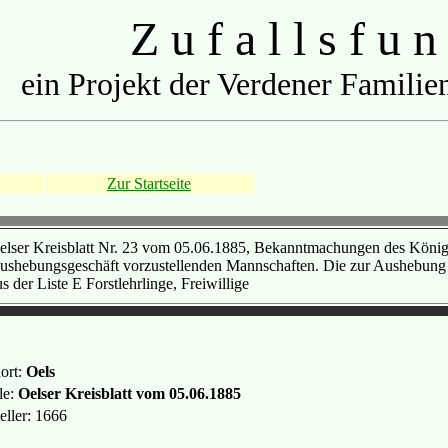
Z u f a l l s f u n
ein Projekt der Verdener Familien
Zur Startseite
elser Kreisblatt Nr. 23 vom 05.06.1885, Bekanntmachungen des Königl
ushebungsgeschäft vorzustellenden Mannschaften. Die zur Aushebung in
s der Liste E Forstlehrlinge, Freiwillige
ort:
Oels
le:
Oelser Kreisblatt vom 05.06.1885
eller: 1666