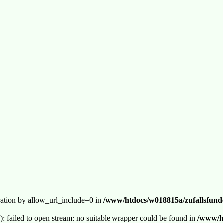
guration by allow_url_include=0 in
/www/htdocs/w018815a/zufallsfunde
p): failed to open stream: no suitable wrapper could be found in
/www/ht