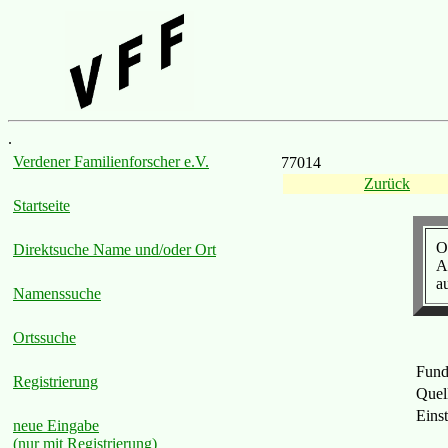
.
Verdener Familienforscher e.V.
77014
Zurück
Startseite
O
Direktsuche Name und/oder Ort
A
au
Namenssuche
Ortssuche
Fund
Registrierung
Quel
Einst
neue Eingabe
(nur mit Registrierung)