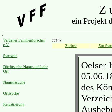
Z u
ein Projekt 
.
Verdener Familienforscher
77158
e.V.
Zurück
Zur Start
Startseite
Oelser 
Direktsuche Name und/oder
Ort
05.06.
Namenssuche
des Kön
Ortssuche
Verzeic
Registrierung
Aushebu