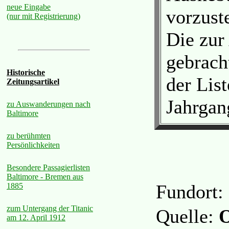
neue Eingabe
vorzust
(nur mit Registrierung)
Die zur
gebrach
Historische
der Lis
Zeitungsartikel
Jahrgan
zu Auswanderungen nach
Baltimore
zu berühmten
Persönlichkeiten
Besondere Passagierlisten
Baltimore - Bremen aus
Fundort:
1885
zum Untergang der Titanic
Quelle:
O
am 12. April 1912