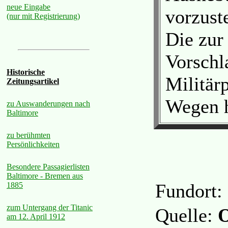
neue Eingabe
vorzust
(nur mit Registrierung)
Die zur
Vorschl
Historische
Militärp
Zeitungsartikel
Wegen h
zu Auswanderungen nach
Baltimore
zu berühmten
Persönlichkeiten
Besondere Passagierlisten
Baltimore - Bremen aus
Fundort:
1885
zum Untergang der Titanic
Quelle:
O
am 12. April 1912