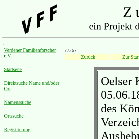
Z u
ein Projekt 
.
Verdener Familienforscher
77267
e.V.
Zurück
Zur Start
Startseite
Oelser 
Direktsuche Name und/oder
Ort
05.06.
Namenssuche
des Kön
Ortssuche
Verzeic
Registrierung
Aushebu