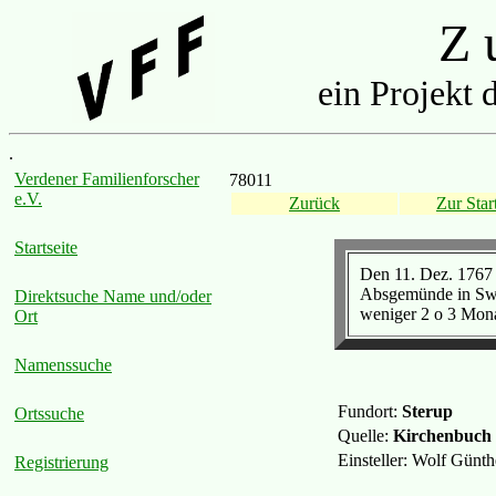
Z u
ein Projekt 
.
Verdener Familienforscher
78011
e.V.
Zurück
Zur Start
Startseite
Den 11. Dez. 1767 
Absgemünde in Swab
Direktsuche Name und/oder
weniger 2 o 3 Mona
Ort
Namenssuche
Fundort:
Sterup
Ortssuche
Quelle:
Kirchenbuch
Einsteller: Wolf Günt
Registrierung