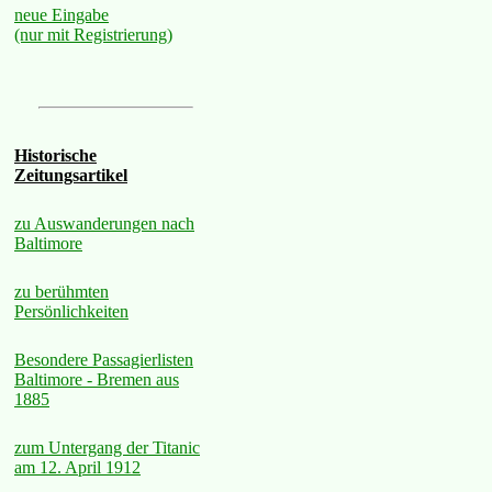
neue Eingabe
(nur mit Registrierung)
Historische
Zeitungsartikel
zu Auswanderungen nach
Baltimore
zu berühmten
Persönlichkeiten
Besondere Passagierlisten
Baltimore - Bremen aus
1885
zum Untergang der Titanic
am 12. April 1912