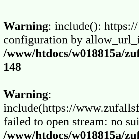
Warning
: include(): https:/
configuration by allow_url_
/www/htdocs/w018815a/zuf
148
Warning
:
include(https://www.zufallsf
failed to open stream: no su
/www/htdocs/w018815a/zuf