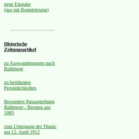
neue Eingabe
(nur mit Registrierung)
Historische
Zeitungsartikel
zu Auswanderungen nach
Baltimore
zu berühmten
Persönlichkeiten
Besondere Passagierlisten
Baltimore - Bremen aus
1885
zum Untergang der Titanic
am 12. April 1912