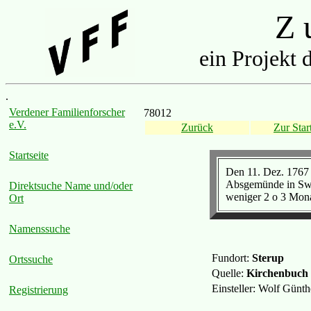
Z u
ein Projekt 
.
Verdener Familienforscher
78012
e.V.
Zurück
Zur Start
Startseite
Den 11. Dez. 1767 
Absgemünde in Swab
Direktsuche Name und/oder
weniger 2 o 3 Mona
Ort
Namenssuche
Fundort:
Sterup
Ortssuche
Quelle:
Kirchenbuch
Einsteller: Wolf Günt
Registrierung