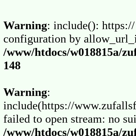
Warning
: include(): https:/
configuration by allow_url_
/www/htdocs/w018815a/zuf
148
Warning
:
include(https://www.zufallsf
failed to open stream: no su
/www/htdocs/w018815a/zuf