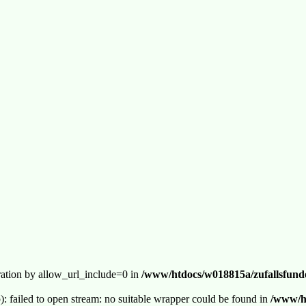
guration by allow_url_include=0 in
/www/htdocs/w018815a/zufallsfunde
p): failed to open stream: no suitable wrapper could be found in
/www/ht