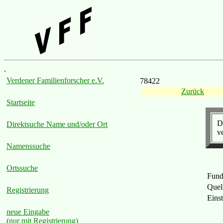
.
Verdener Familienforscher e.V.
78422
Zurück
Startseite
D
Direktsuche Name und/oder Ort
ve
Namenssuche
Ortssuche
Fund
Quel
Registrierung
Eins
neue Eingabe
(nur mit Registrierung)