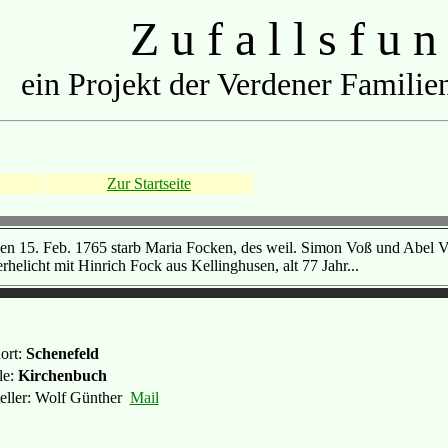
Z u f a l l s f u n
ein Projekt der Verdener Familien
Zur Startseite
en 15. Feb. 1765 starb Maria Focken, des weil. Simon Voß und Abel V
rhelicht mit Hinrich Fock aus Kellinghusen, alt 77 Jahr...
ort:
Schenefeld
le:
Kirchenbuch
teller: Wolf Günther
Mail