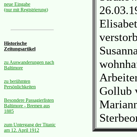
neue Eingabe
26.03.1
(nur mit Registrierung)
Elisabe
verstor
Historische
Susanna
Zeitungsartikel
wohnhaf
zu Auswanderungen nach
Baltimore
Arbeite
zu berühmten
Persönlichkeiten
Gollub 
Besondere Passagierlisten
Mariann
Baltimore - Bremen aus
1885
Sterbeo
zum Untergang der Titanic
am 12. April 1912