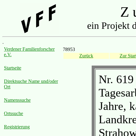
Z u
ein Projekt 
.
Verdener Familienforscher
78953
e.V.
Zurück
Zur Start
Startseite
Nr. 619
Direktsuche Name und/oder
Ort
Tagesar
Namenssuche
Jahre, 
Ortssuche
Landkre
Registrierung
Strahow