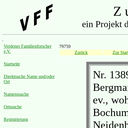
Z u
ein Projekt 
.
Verdener Familienforscher
79759
e.V.
Zurück
Zur Start
Startseite
Nr. 138
Direktsuche Name und/oder
Ort
Bergman
Namenssuche
ev., wo
Ortssuche
Bochum,
Registrierung
Neidenb