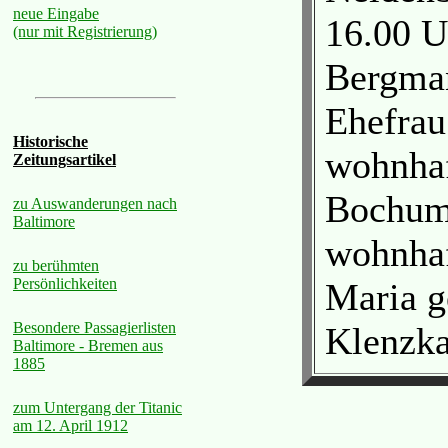
neue Eingabe
16.00 U
(nur mit Registrierung)
Bergman
Ehefrau
Historische
wohnhaf
Zeitungsartikel
Bochum 
zu Auswanderungen nach
Baltimore
wohnhaf
zu berühmten
Persönlichkeiten
Maria g
Besondere Passagierlisten
Klenzka
Baltimore - Bremen aus
1885
zum Untergang der Titanic
am 12. April 1912